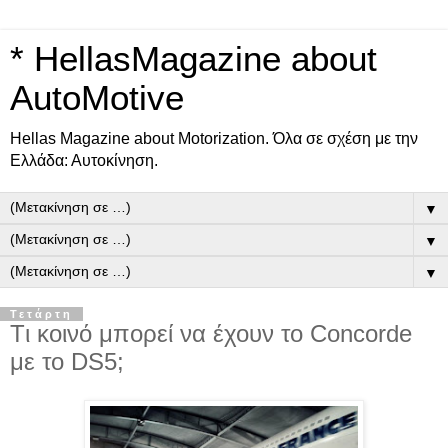
* HellasMagazine about
AutoMotive
Ηellas Μagazine about Motorization. Όλα σε σχέση με την
Ελλάδα: Αυτοκίνηση.
▼
▼
▼
Τετάρτη
Tι κοινό μπορεί να έχουν το Concorde
με το DS5;