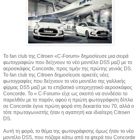
Το fan club της Citroen «C-Forum» δημοσίευσε μια σειρά
φωτογραφιών που δείχνουν το νέο μοντέλο DS5 μαζί με το
αεροσκάφος Concorde, προς τιμήν της πρώτης γενιάς DS.
Το fan club της Citroen δημοσίευσε αρκετές νέες
φωτογραφίες που δείχνουν το νέο μοντέλο της γαλλικής
φίρμας DS5 μαζί με το επιβατικό υπερηχητικό αεροσκάφος
Concorde. Το « C-Forum» είχε ως σκοπό να συνδέσει το
παρελθόν με το παρόν, αφού η πρώτη φωτογράφιση δίπλα
σε Concorde έγινε πρώτη φορά στη δεκαετία του 70, αλλά ο
τότε πρωταγωνιστής ήταν η αγαπητή και ιδιαίτερη Citroen
DS.
Αυτή τη φορά, το θέμα της φωτογράφισης όμως ήταν το νέο
μοντέλο DS5, που πόζαρε κάτω από τα φτερά του Concorde