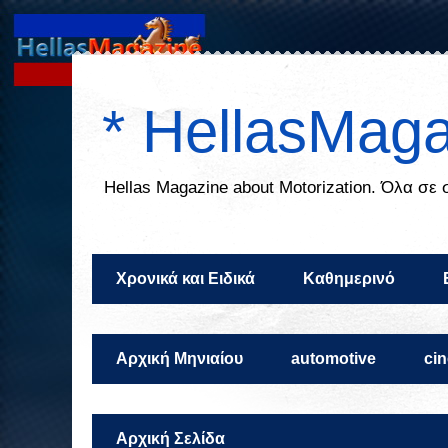
* HellasMaga
Ηellas Μagazine about Motorization. Όλα σε
Χρονικά και Ειδικά
Καθημερινό
Αρχική Μηνιαίου
automotive
ci
Αρχική Σελίδα