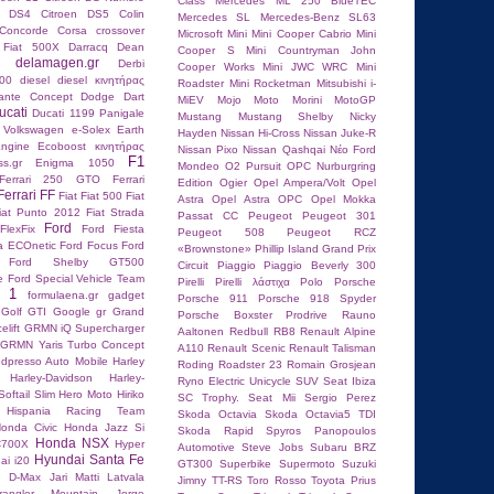
Class
Mercedes ML 250 BlueTEC
n DS4
Citroen DS5
Colin
Mercedes SL
Mercedes-Benz SL63
Concorde
Corsa
crossover
Microsoft
Mini
Mini Cooper Cabrio
Mini
 Fiat 500X
Darracq
Dean
Cooper S
Mini Countryman John
delamagen.gr
Derbi
Cooper Works
Mini JWC WRC
Mini
00
diesel
diesel κινητήρας
Roadster
Mini Rocketman
Mitsubishi i-
lante Concept
Dodge Dart
MiEV
Mojo
Moto Morini
MotoGP
ucati
Ducati 1199 Panigale
Mustang
Mustang Shelby
Nicky
 Volkswagen
e-Solex
Earth
Hayden
Nissan Hi-Cross
Nissan Juke-R
ngine
Ecoboost κινητήρας
Nissan Pixo
Nissan Qashqai
Nέο Ford
F1
ss.gr
Enigma 1050
Mondeo
O2 Pursuit
OPC Nurburgring
Ferrari 250 GTO
Ferrari
Edition
Ogier
Opel Ampera/Volt
Opel
Ferrari FF
Fiat
Fiat 500
Fiat
Astra
Opel Astra OPC
Opel Mokka
iat Punto 2012
Fiat Strada
Passat CC
Peugeot
Peugeot 301
Ford
FlexFix
Ford Fiesta
Peugeot 508
Peugeot RCZ
ta ECOnetic
Ford Focus
Ford
«Brownstone»
Phillip Island Grand Prix
Ford Shelby GT500
Circuit
Piaggio
Piaggio Beverly 300
e
Ford Special Vehicle Team
Pirelli
Pirelli λάστιχα
Polo
Porsche
a 1
formulaena.gr
gadget
Porsche 911
Porsche 918 Spyder
Golf GTI
Google
gr
Grand
Porsche Boxster
Prodrive
Rauno
elift
GRMN iQ Supercharger
Aaltonen
Redbull RB8
Renault Alpine
GRMN Yaris Turbo Concept
A110
Renault Scenic
Renault Talisman
dpresso Auto Mobile
Harley
Roding Roadster 23
Romain Grosjean
Harley-Davidson
Harley-
Ryno Electric Unicycle
SUV
Seat Ibiza
oftail Slim
Hero Moto
Hiriko
SC Trophy.
Seat Mii
Sergio Perez
Hispania Racing Team
Skoda Octavia
Skoda Octavia5 TDI
onda Civic
Honda Jazz Si
Skoda Rapid
Spyros Panopoulos
Honda NSX
C700X
Hyper
Autοmotive
Steve Jobs
Subaru BRZ
Hyundai Santa Fe
ai i20
GT300
Superbike
Supermoto
Suzuki
u D-Max
Jari Matti Latvala
Jimny
TT-RS
Toro Rosso
Toyota Prius
angler Mountain
Jorge