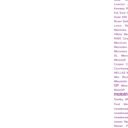
Lorenzo
Keeway 
Kia Soul I
Duke 690
Rover Def
Lotus Re
Mahindra
Villota
Mas
R360 Co
Merceces 
Mercedes
Mercedes
SL
Merc
Microsoft
Cooper C
Countrym
HELLAS
Mini Roc
Mitsubishi
GP
Moto
MotoGP
mototri
Shelby
M
Ford Mo
newsb
newsbea
newsbeast.g
nissan
Ni
Nissan P