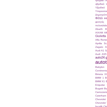
τροχαία
Τ
υβριδικό
Υβριδικό
Υπεραυτοκ
Δημητρόπ
Φέτελ
Φθ
φοιτητές
πολυτελεία
Abarth 6
AIXAM
Al
Giulietta
Alfa Romeo
Aprilia S
Zagato
A
Audi A1 S
Audi AS5
auto24.g
autotr
Babylo
Continenta
Bimota X
BMW 1
B
BMW X1
Empulse
Bugatti
Bu
Carrozze
Caterham
Chevrole
Chevrolet 
facelift
Ci