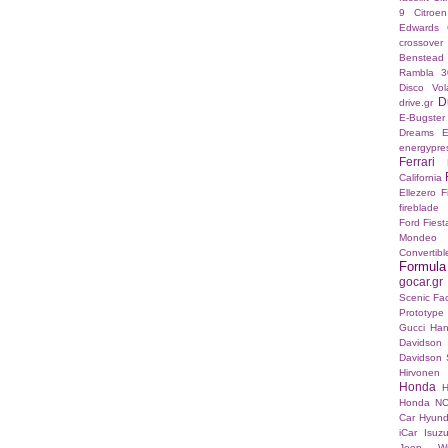
9
Citroe
Edwards
crossover
Benstead
Rambla 3
Disco Vo
D
drive.gr
E-Bugster
Dreams E
energypre
Ferrari
California
Ellezero
F
fireblade
Ford Fies
Mondeo
Convertibl
Formul
gocar.gr
Scenic Fac
Prototype
Gucci
Han
Davidson
Davidson S
Hirvonen
Honda
H
Honda N
Car
Hyund
iCar
Isuz
Jeep Wr