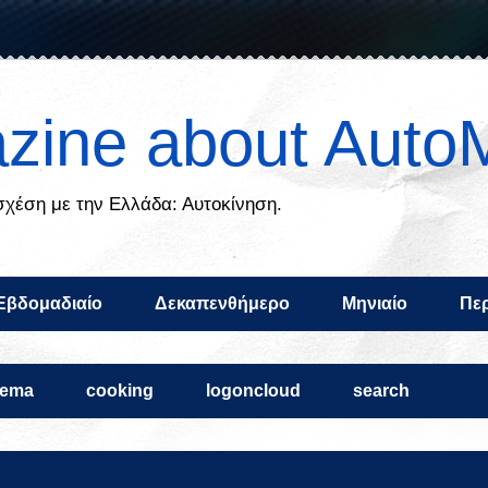
zine about Auto
 σχέση με την Ελλάδα: Αυτοκίνηση.
Εβδομαδιαίο
Δεκαπενθήμερο
Μηνιαίο
Περ
nema
cooking
logoncloud
search