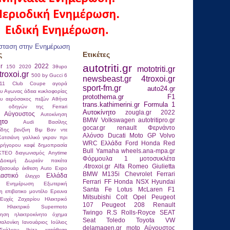
σταση στην Ενημέρωση
ς
Ετικέτες
autotriti.gr
gr
2022
150
2020
3θυρο
mototriti.gr
troxoi.gr
500 by Gucci
6
newsbeast.gr
4troxoi.gr
911 Club Coupe
αγορά
sport-fm.gr
auto24.gr
ου
Αγωνας
άδεια κυκλοφορίας
protothema.gr
F1
ου
αερόσακος πεζών
Αθήνα
trans.kathimerini.gr
Formula 1
ας οδηγών της Ferrari
Αυτοκίνητο
zougla.gr
2022
Αύγουστος
Αυτοκίνηση
BMW
Volkswagen
autotritipro.gr
ητο
Αudi
Βασίλης
gocar.gr
renault
Φερνάντο
ίδης
βενζίνη
Βιμ Βαν ντε
Αλόνσο
Ducati
Moto GP
Volvo
Κατσιάνη
γαλλικό γκραν πρι
WRC
Ελλάδα
Ford
Honda
Red
ρήγορου καφέ
δημοπρασία
Bull
Yamaha
wheels.ana-mpa.gr
ΚΤΕΟ
διαγωνισμός Anytime
Φόρμουλα 1
μοτοσυκλέτα
Δοκιμή
Δωρεάν πακέτα
.4troxoi.gr
Alfa Romeo Giulietta
ξεσουάρ
έκθεση Auto Expo
BMW M135i
Chevrolet
Ferrari
λαστικό
Ελλάδα
έλεγχο
Ferrari FF
Honda NSX
Hyundai
Ενημέρωση
Εξωτερική
Santa Fe
Lotus
McLaren F1
η
επιβατικο μοντέλο
Ερευνα
Mitsubishi Colt
Opel
Peugeot
Ευχές
Ζαχαρίου
Ηλεκτρικό
107
Peugeot 208
Renault
Ηλεκτρικό Supermoto
Twingo R.S
Rolls-Royce
SEAT
νηση
ηλεκτροκίνητο όχημα
Seat Toledo
Toyota
VW
αλονίκη
Ιανουάριος
Ιούλιος
delamagen.gr
moto
Αύγουστος
κάλκου
Ιbiza
κατάθεση