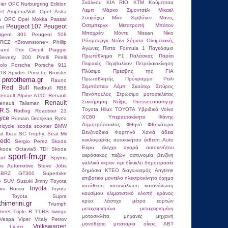
Σκάλκου
ΚΙΑ RIO
ΚΤΜ
Κούμπιτσα
ier
OPC Nurburgring Edition
Λεμπ
Μάρκο Σιμοντσέλι
Μίκαελ
el Ampera/Volt
Opel Astra
Σουμάχερ
Μίκο Χιρβόνεν
Μαντς
ra OPC
Opel Mokka
Passat
Όστμπεργκ
Μετατροπή
Μπάτον
Peugeot 107
Peugeot
ot
Μπαχρέιν
Μόντε
Νissan
Νίκο
ugeot 301
Peugeot 508
Ρόσμπεργκ
Ντάνι Σόρντο
Ολυμπιακές
RCZ «Brownstone»
Phillip
Αγώνες
Πίστα Formula 1
Παγκόσμιο
and Prix Circuit
Piaggio
Πρωτάθλημα F1
Παλάσκας
Παρίσι
Beverly 300
Pirelli
Pirelli
Πειραιάς
Περιβαλλον
Πετρελαιοκίνηση
olo
Porsche
Porsche 911
Πλύσιμο
Πρέσβης της FIA
18 Spyder
Porsche Boxster
protothema.gr
Πρωταθλητής
Πρόγραμμα
Ραλι
Rauno
Σεμπάστιαν Λέμπ
Σκούτερ
Σπύρος
Red Bull
Redbull RB8
Πανόπουλος
Στρώσιμο μοτοσικλέτας
enault Alpine A110
Renault
Συντήρηση Ντίζας
Τhesseconomy.gr
Renault
enault Talisman
Τoyota Hilux
ΤΟΥΟΤΑ
Υβριδικό Volvo
R.S
Roding Roadster 23
XC60
Υπεραυτοκίνητο
Φάνης
yce
Romain Grosjean
Ryno
Δημητρόπουλος
Φθηνό
Φθηνότερα
nicycle
scoda
scooter BMW
Βενζινάδικα
Φορτηγό
Χανιά
άδεια
t Ibiza SC Trophy.
Seat Mii
κυκλοφορίας αυτοκινήτου
έκθεση Auto
ledo
Sergio Perez
Skoda
Expo
έλεγχο
αγορά αυτοκινήτου
koda Octavia5 TDI
Skoda
sport-fm.gr
αερόσακος πεζών
αστυνομία
βενζίνη
rt
Spyros
γαλλικό γκραν πρι
δίκυκλο
δημοπρασία
os Autοmotive
Steve Jobs
δημόσια ΚΤΕΟ
διαγωνισμός Anytime
 BRZ GT300
Superbike
επιβατικο μοντέλο
ηλεκτροκίνητο όχημα
o
SUV
Suzuki Jimny
Tοyota
κατάθεση
κατανάλωση
κατανάλωση
Toyota
oro Rosso
Toyota
καυσίμου
κλιματιστικό
κλοπή
κράνος
Toyota Supra
κρύο
λάστιχο
μέτρα εορτών
thimerini.gr
Triumph
μεταχειρισμένα
μεταχειρισμένη
reet Triple R
TT-RS
twingo
μοτοσικλέτα
μηχανές
μηχανή
Vespa
Viper
Vitaly Petrov
μονοθέσιο
μπαταρία
οίκος ABT
Volkswagen
io Liuzzi