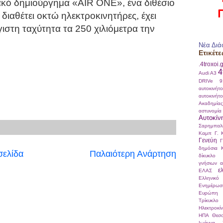
ιακό δημιούργημα «AIR ONE», ένα διθέσιο
διαθέτει οκτώ ηλεκτροκινητήρες, έχει
γιστη ταχύτητα τα 250 χιλιόμετρα την
Νέα Διά
Ετικέτε
.4troxoi.
4
Audi A3
DRIVe
αυτοκινήτ
αυτοκινήτ
Ακαδημί
αστυνομία
Αυτοκίν
Σαρημπαλ
Καμπ
Γ. 
Γενεύη
Γ
δημόσια 
σελίδα
Παλαιότερη Ανάρτηση
δίκυκλο
γνήσιων α
ε
ΕΛΑΣ
Ελληνικό
Ενημέρωσ
Ευρώπη
Τρίκυκλο
Ηλεκτροκί
ΗΠΑ
Θεσσ
Ιωάννα Σ