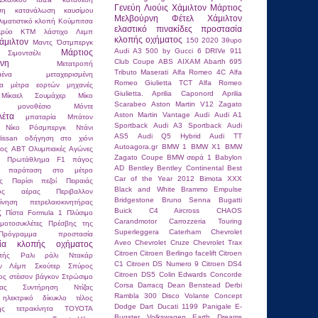
Γενεύη
Λιούις Χάμιλτον
Μάρτιος
ση
κατανάλωση καυσίμου
Μελβούρνη
Φέτελ
Χάμιλτον
λιματιστικό
κλοπή
Κούμπιτσα
ελαστικό
πινακίδες
προστασία
κρύο
ΚΤΜ
λάστιχο
Λεμπ
κλοπής οχήματος
150
2020
3θυρο
άμιλτον
Μαντς Όστμπεργκ
Audi A3
500 by Gucci
6 DRIVe
911
Μάρτιος
ιμοντσέλι
Club Coupe
ABS
AIXAM
Abarth 695
νη
Μετατροπή
Tributo Maserati
Alfa Romeo 4C
Alfa
μένα
μεταχειρισμένη
Romeo Giulietta TCT
Alfa Romeo
τα
μέτρα εορτών
μηχανές
Giulietta.
Aprilia Caponord
Aprilia
Μίκαελ Σουμάχερ
Μίκο
Scarabeo
Aston Martin V12 Zagato
μονοθέσιο
Μόντε
Aston Martin Vantage
Audi
Audi A1
λέτα
μπαταρία
Μπάτον
Sportback
Audi A3 Sportback
Audi
Νίκο Ρόσμπεργκ
Ντάνι
AS5
Audi Q5 Hybrid
Audi TT
issan
οδήγηση στο χιόνι
Autoagora.gr
BMW 1
BMW X1
BMW
κος ABT
Ολυμπιακές Αγώνες
Zagato Coupe
BMW σειρά 1
Babylon
ιο Πρωτάθλημα F1
πάγος
AD
Bentley
Bentley Continental
Best
παράταση στο μέτρο
Car of the Year 2012
Bimota XXX
ς
Παρίσι
πεζοί
Πειραιάς
Black and White
Brammo Empulse
ένος αέρας
Περιβαλλον
Bridgestone
Bruno Senna
Bugatti
κίνηση
πετρελαιοκινητήρας
Buick
C4 Aircross
CHAOS
ς
Πίστα Formula 1
Πλύσιμο
Carandmotor
Carrozzeria Touring
μοτοσυκλέτες
Πρέσβης της
Superleggera
Caterham
Chevrolet
Πρόγραμμα
προστασία
Aveo
Chevrolet Cruze
Chevrolet Trax
σία κλοπής οχήματος
Citroen
Citroen Berlingo facelift
Citroen
τής
Ραλι
ράλι Ντακάρ
C1
Citroen DS Numero 9
Citroen DS4
αν Λέμπ
Σκούτερ
Σπύρος
Citroen DS5
Colin Edwards
Concorde
ος
στέισον βάγκον
Στρώσιμο
Corsa
Darracq
Dean Benstead
Derbi
τας
Συντήρηση Ντίζας
Rambla 300
Disco Volante Concept
 ηλεκτρικό δίκυκλο
τέλος
Dodge Dart
Ducati 1199 Panigale
E-
ης
τετρακίνητα
ΤΟΥΟΤΑ
Bugster Volkswagen
Earth Dreams