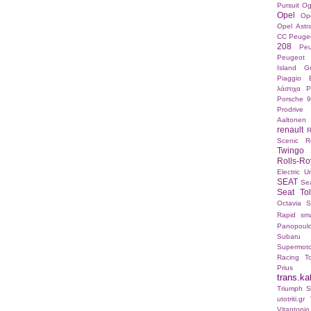
Pursuit
Og
Opel
Op
Opel Ast
CC
Peuge
208
Pe
Peugeot 
Island Gr
Piaggio 
λάστιχα
P
Porsche 9
Prodrive
Aaltonen
renault
R
Scenic
R
Twingo 
Rolls-Ro
Electric U
SEAT
Sea
Seat To
Octavia
S
Rapid
sma
Panopoul
Subaru
Supermot
Racing
T
Prius
trans.ka
Triumph St
utotriti.gr
Vitanton