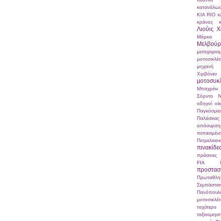
κατανάλω
ΚΙΑ RIO
κ
κράνος
Λιούις Χ
Μάρκο Σ
Μελβούρ
μεταχειρισ
μοτοσικλέ
μηχανή
Χιρβόνεν
μοτοσυκ
Μπαχρέιν
Σόρντο
Ν
οδηγοί
οί
Παγκόσμ
Παλάσκας
απόσυρση
πεπιεσμ
Πετρελαιο
πινακίδε
πράσινες 
FIA
προστα
Πρωταθλη
Σεμπάστι
Πανόπουλ
μοτοσικλέ
ταχύτερο
ταξινομησ