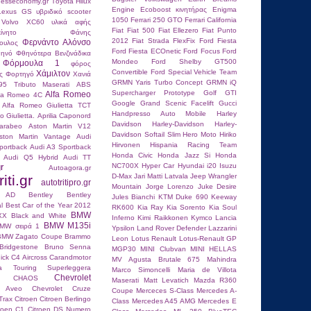
hesseconomy.gr
Τoyota Hilux
Engine
Ecoboost κινητήρας
Enigma
 Lexus GS
υβριδικό scooter
1050
Ferrari 250 GTO
Ferrari California
 Volvo XC60
υλικά αφής
Fiat
Fiat 500
Fiat Ellezero
Fiat Punto
ίνητο
Φάνης
2012
Fiat Strada
FlexFix
Ford Fiesta
Φερνάντο Αλόνσο
ουλος
Ford Fiesta ECOnetic
Ford Focus
Ford
ηνό
Φθηνότερα Βενζινάδικα
Mondeo
Ford Shelby GT500
Φόρμουλα 1
φόρος
Convertible
Ford Special Vehicle Team
Χάμιλτον
ς
Φορτηγό
Χανιά
GRMN Yaris Turbo Concept
GRMN iQ
95 Tributo Maserati
ABS
Supercharger Prototype
Golf GTI
Alfa Romeo
fa Romeo 4C
Google
Grand Scenic Facelift
Gucci
Alfa Romeo Giulietta TCT
Handpresso Auto Mobile
Harley
 Giulietta.
Aprilia Caponord
Davidson
Harley-Davidson
Harley-
carabeo
Aston Martin V12
Davidson Softail Slim
Hero Moto
Hiriko
ston Martin Vantage
Audi
Hirvonen
Hispania Racing Team
portback
Audi A3 Sportback
Honda Civic
Honda Jazz Si
Honda
Audi Q5 Hybrid
Audi TT
r
NC700X
Hyper Car
Hyundai i20
Isuzu
Autoagora.gr
iti.gr
D-Max
Jari Matti Latvala
Jeep Wrangler
autotritipro.gr
Mountain
Jorge Lorenzo
Juke Desire
n AD
Bentley
Bentley
Jules Bianchi
KTM Duke 690
Keeway
l
Best Car of the Year 2012
RK600
Kia Ray
Kia Sorento
Kia Soul
BMW
XX
Black and White
Inferno
Kimi Raikkοnen
Kymco
Lancia
BMW M135i
MW σειρά 1
Ypsilon
Land Rover Defender
Lazzarini
BMW Zagato Coupe
Brammo
Leon
Lotus Renault
Lotus-Renault GP
Bridgestone
Bruno Senna
MGP30
MINI Clubvan
MINI HELLAS
ick
C4 Aircross
Carandmotor
MV Agusta Brutale 675
Mahindra
ria Touring Superleggera
Marco Simoncelli
Maria de Villota
Chevrolet
CHAOS
Maserati
Matt Levatich
Mazda R360
t Aveo
Chevrolet Cruze
Coupe
Merceces S-Class
Mercedes A-
Trax
Citroen
Citroen Berlingo
Class
Mercedes A45 AMG
Mercedes E
troen C1
Citroen DS Numero