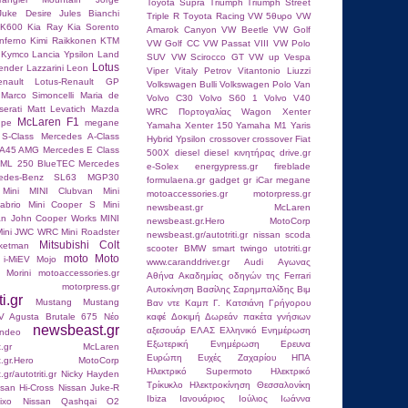
Toyota Supra
Triumph
Triumph Street
Juke Desire
Jules Bianchi
Triple R
Tοyota Racing
VW 5θυρο
VW
RK600
Kia Ray
Kia Sorento
Amarok Canyon
VW Beetle
VW Golf
nferno
Kimi Raikkοnen
KTM
VW Golf CC
VW Passat VIII
VW Polo
Kymco
Lancia Ypsilon
Land
SUV
VW Scirocco GT
VW up
Vespa
Lotus
ender
Lazzarini
Leon
Viper
Vitaly Petrov
Vitantonio Liuzzi
nault
Lotus-Renault GP
Volkswagen Bulli
Volkswagen Polo Van
Marco Simoncelli
Maria de
Volvo C30
Volvo S60 1
Volvo V40
erati
Matt Levatich
Mazda
WRC Πορτογαλίας
Wagon
Xenter
McLaren F1
upe
megane
Yamaha Xenter 150
Yamaha Μ1
Yaris
S-Class
Mercedes A-Class
Hybrid
Ypsilon
crossover
crossover Fiat
 A45 AMG
Mercedes E Class
500X
diesel
diesel κινητήρας
drive.gr
 ML 250 BlueTEC
Mercedes
e-Solex
energypress.gr
fireblade
edes-Benz SL63
MGP30
formulaena.gr
gadget
gr
iCar
megane
Mini
MINI Clubvan
Mini
motoaccessories.gr
motorpress.gr
abrio
Mini Cooper S
Mini
newsbeast.gr McLaren
an John Cooper Works
MINI
newsbeast.gr.Hero MotoCorp
Mini JWC WRC
Mini Roadster
newsbeast.gr/autotriti.gr
nissan
scoda
Mitsubishi Colt
ketman
scooter BMW
smart
twingo
utotriti.gr
moto
Moto
 i-MiEV
Mojo
www.caranddriver.gr
Αudi
Αγωνας
 Morini
motoaccessories.gr
Αθήνα
Ακαδημίας οδηγών της Ferrari
motorpress.gr
Αυτοκίνηση
Βασίλης Σαρημπαλίδης
Βιμ
ti.gr
Mustang
Mustang
Βαν ντε Καμπ
Γ. Κατσιάνη
Γρήγορου
V Agusta Brutale 675
Nέο
καφέ
Δοκιμή
Δωρεάν πακέτα γνήσιων
newsbeast.gr
αξεσουάρ
ΕΛΑΣ
Ελληνικό
Ενημέρωση
ndeo
Εξωτερική Ενημέρωση
Ερευνα
east.gr McLaren
Ευρώπη
Ευχές
Ζαχαρίου
ΗΠΑ
st.gr.Hero MotoCorp
Ηλεκτρικό Supermoto
Ηλεκτρικό
r/autotriti.gr
Nicky Hayden
Τρίκυκλο
Ηλεκτροκίνηση
Θεσσαλονίκη
ssan Hi-Cross
Nissan Juke-R
Ιbiza
Ιανουάριος
Ιούλιος
Ιωάννα
ixo
Nissan Qashqai
O2