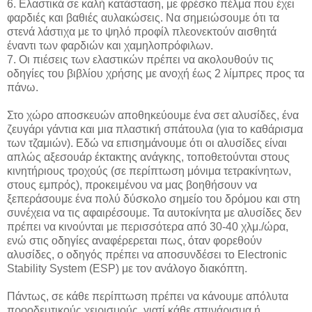
6. Ελαστικά σε καλή κατάσταση, με φρέσκο πέλμα που έχει
φαρδιές και βαθιές αυλακώσεις. Nα σημειώσουμε ότι τα
στενά λάστιχα με το ψηλό προφίλ πλεονεκτούν αισθητά
έναντι των φαρδιών και χαμηλοπρόφιλων.
7. Οι πιέσεις των ελαστικών πρέπει να ακολουθούν τις
οδηγίες του βιβλίου χρήσης με ανοχή έως 2 λίμπρες προς τα
πάνω.
Στο χώρο αποσκευών αποθηκεύουμε ένα σετ αλυσίδες, ένα
ζευγάρι γάντια και μια πλαστική σπάτουλα (για το καθάρισμα
των τζαμιών). Εδώ να επισημάνουμε ότι οι αλυσίδες είναι
απλώς αξεσουάρ έκτακτης ανάγκης, τοποθετούνται στους
κινητήριους τροχούς (σε περίπτωση μόνιμα τετρακίνητων,
στους εμπρός), προκειμένου να μας βοηθήσουν να
ξεπεράσουμε ένα πολύ δύσκολο σημείο του δρόμου και στη
συνέχεια να τις αφαιρέσουμε. Τα αυτοκίνητα με αλυσίδες δεν
πρέπει να κινούνται με περισσότερα από 30-40 χλμ./ώρα,
ενώ στις οδηγίες αναφέρερεται πως, όταν φορεθούν
αλυσίδες, ο οδηγός πρέπει να αποσυνδέσει το Electronic
Stability System (ESP) με τον ανάλογο διακόπτη.
Πάντως, σε κάθε περίπτωση πρέπει να κάνουμε απόλυτα
προοδευτικούς χειρισμούς, γιατί κάθε σπινάρισμα ή