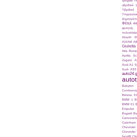
τροχαία
Τ
υβριδικό
Υβριδικό
Υπεραυτοκ
Δημητρόπ
Φέτελ
Φθ
φοιτητές
πολυτελεία
Abarth 6
AIXAM
Al
Giulietta
Alfa Romeo
Aprilia S
Zagato
A
Audi A1 S
Audi AS5
auto24.g
autotr
Babylo
Continenta
Bimota X
BMW 1
B
BMW X1
Empulse
Bugatti
Bu
Carrozze
Caterham
Chevrole
Chevrolet 
facelift
Ci