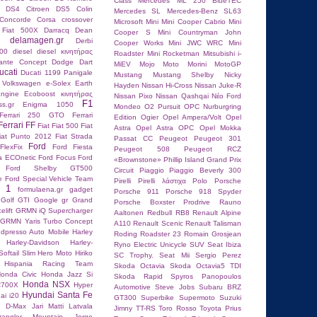
Class
Mercedes ML 250 BlueTEC
n DS4
Citroen DS5
Colin
Mercedes SL
Mercedes-Benz SL63
Concorde
Corsa
crossover
Microsoft
Mini
Mini Cooper Cabrio
Mini
 Fiat 500X
Darracq
Dean
Cooper S
Mini Countryman John
delamagen.gr
Derbi
Cooper Works
Mini JWC WRC
Mini
00
diesel
diesel κινητήρας
Roadster
Mini Rocketman
Mitsubishi i-
lante Concept
Dodge Dart
MiEV
Mojo
Moto Morini
MotoGP
ucati
Ducati 1199 Panigale
Mustang
Mustang Shelby
Nicky
 Volkswagen
e-Solex
Earth
Hayden
Nissan Hi-Cross
Nissan Juke-R
ngine
Ecoboost κινητήρας
Nissan Pixo
Nissan Qashqai
Nέο Ford
F1
ss.gr
Enigma 1050
Mondeo
O2 Pursuit
OPC Nurburgring
Ferrari 250 GTO
Ferrari
Edition
Ogier
Opel Ampera/Volt
Opel
Ferrari FF
Fiat
Fiat 500
Fiat
Astra
Opel Astra OPC
Opel Mokka
iat Punto 2012
Fiat Strada
Passat CC
Peugeot
Peugeot 301
Ford
FlexFix
Ford Fiesta
Peugeot 508
Peugeot RCZ
ta ECOnetic
Ford Focus
Ford
«Brownstone»
Phillip Island Grand Prix
Ford Shelby GT500
Circuit
Piaggio
Piaggio Beverly 300
e
Ford Special Vehicle Team
Pirelli
Pirelli λάστιχα
Polo
Porsche
a 1
formulaena.gr
gadget
Porsche 911
Porsche 918 Spyder
Golf GTI
Google
gr
Grand
Porsche Boxster
Prodrive
Rauno
elift
GRMN iQ Supercharger
Aaltonen
Redbull RB8
Renault Alpine
GRMN Yaris Turbo Concept
A110
Renault Scenic
Renault Talisman
dpresso Auto Mobile
Harley
Roding Roadster 23
Romain Grosjean
Harley-Davidson
Harley-
Ryno Electric Unicycle
SUV
Seat Ibiza
oftail Slim
Hero Moto
Hiriko
SC Trophy.
Seat Mii
Sergio Perez
Hispania Racing Team
Skoda Octavia
Skoda Octavia5 TDI
onda Civic
Honda Jazz Si
Skoda Rapid
Spyros Panopoulos
Honda NSX
C700X
Hyper
Autοmotive
Steve Jobs
Subaru BRZ
Hyundai Santa Fe
ai i20
GT300
Superbike
Supermoto
Suzuki
u D-Max
Jari Matti Latvala
Jimny
TT-RS
Toro Rosso
Toyota Prius
angler Mountain
Jorge