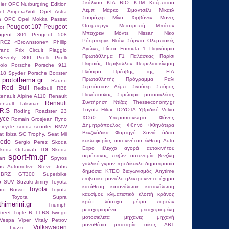
Σκάλκου
ΚΙΑ RIO
ΚΤΜ
Κούμπιτσα
ier
OPC Nurburgring Edition
Λεμπ
Μάρκο Σιμοντσέλι
Μίκαελ
el Ampera/Volt
Opel Astra
Σουμάχερ
Μίκο Χιρβόνεν
Μαντς
ra OPC
Opel Mokka
Passat
Όστμπεργκ
Μετατροπή
Μπάτον
Peugeot 107
Peugeot
ot
Μπαχρέιν
Μόντε
Νissan
Νίκο
ugeot 301
Peugeot 508
Ρόσμπεργκ
Ντάνι Σόρντο
Ολυμπιακές
RCZ «Brownstone»
Phillip
Αγώνες
Πίστα Formula 1
Παγκόσμιο
and Prix Circuit
Piaggio
Πρωτάθλημα F1
Παλάσκας
Παρίσι
Beverly 300
Pirelli
Pirelli
Πειραιάς
Περιβαλλον
Πετρελαιοκίνηση
olo
Porsche
Porsche 911
Πλύσιμο
Πρέσβης της FIA
18 Spyder
Porsche Boxster
protothema.gr
Πρωταθλητής
Πρόγραμμα
Ραλι
Rauno
Σεμπάστιαν Λέμπ
Σκούτερ
Σπύρος
Red Bull
Redbull RB8
Πανόπουλος
Στρώσιμο μοτοσικλέτας
enault Alpine A110
Renault
Συντήρηση Ντίζας
Τhesseconomy.gr
Renault
enault Talisman
Τoyota Hilux
ΤΟΥΟΤΑ
Υβριδικό Volvo
R.S
Roding Roadster 23
XC60
Υπεραυτοκίνητο
Φάνης
yce
Romain Grosjean
Ryno
Δημητρόπουλος
Φθηνό
Φθηνότερα
nicycle
scoda
scooter BMW
Βενζινάδικα
Φορτηγό
Χανιά
άδεια
t Ibiza SC Trophy.
Seat Mii
κυκλοφορίας αυτοκινήτου
έκθεση Auto
ledo
Sergio Perez
Skoda
Expo
έλεγχο
αγορά αυτοκινήτου
koda Octavia5 TDI
Skoda
sport-fm.gr
αερόσακος πεζών
αστυνομία
βενζίνη
rt
Spyros
γαλλικό γκραν πρι
δίκυκλο
δημοπρασία
os Autοmotive
Steve Jobs
δημόσια ΚΤΕΟ
διαγωνισμός Anytime
 BRZ GT300
Superbike
επιβατικο μοντέλο
ηλεκτροκίνητο όχημα
o
SUV
Suzuki Jimny
Tοyota
κατάθεση
κατανάλωση
κατανάλωση
Toyota
oro Rosso
Toyota
καυσίμου
κλιματιστικό
κλοπή
κράνος
Toyota Supra
κρύο
λάστιχο
μέτρα εορτών
thimerini.gr
Triumph
μεταχειρισμένα
μεταχειρισμένη
reet Triple R
TT-RS
twingo
μοτοσικλέτα
μηχανές
μηχανή
Vespa
Viper
Vitaly Petrov
μονοθέσιο
μπαταρία
οίκος ABT
Volkswagen
io Liuzzi