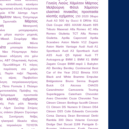
Γενεύη
Λιούις Χάμιλτον
Μάρτιος
ση
κατανάλωση καυσίμου
Μελβούρνη
Φέτελ
Χάμιλτον
λιματιστικό
κλοπή
Κούμπιτσα
ελαστικό
πινακίδες
προστασία
κρύο
ΚΤΜ
λάστιχο
Λεμπ
κλοπής οχήματος
150
2020
3θυρο
άμιλτον
Μαντς Όστμπεργκ
Audi A3
500 by Gucci
6 DRIVe
911
Μάρτιος
ιμοντσέλι
Club Coupe
ABS
AIXAM
Abarth 695
νη
Μετατροπή
Tributo Maserati
Alfa Romeo 4C
Alfa
μένα
μεταχειρισμένη
Romeo Giulietta TCT
Alfa Romeo
τα
μέτρα εορτών
μηχανές
Giulietta.
Aprilia Caponord
Aprilia
Μίκαελ Σουμάχερ
Μίκο
Scarabeo
Aston Martin V12 Zagato
μονοθέσιο
Μόντε
Aston Martin Vantage
Audi
Audi A1
λέτα
μπαταρία
Μπάτον
Sportback
Audi A3 Sportback
Audi
Νίκο Ρόσμπεργκ
Ντάνι
AS5
Audi Q5 Hybrid
Audi TT
issan
οδήγηση στο χιόνι
Autoagora.gr
BMW 1
BMW X1
BMW
κος ABT
Ολυμπιακές Αγώνες
Zagato Coupe
BMW σειρά 1
Babylon
ιο Πρωτάθλημα F1
πάγος
AD
Bentley
Bentley Continental
Best
παράταση στο μέτρο
Car of the Year 2012
Bimota XXX
ς
Παρίσι
πεζοί
Πειραιάς
Black and White
Brammo Empulse
ένος αέρας
Περιβαλλον
Bridgestone
Bruno Senna
Bugatti
κίνηση
πετρελαιοκινητήρας
Buick
C4 Aircross
CHAOS
ς
Πίστα Formula 1
Πλύσιμο
Carandmotor
Carrozzeria Touring
μοτοσυκλέτες
Πρέσβης της
Superleggera
Caterham
Chevrolet
Πρόγραμμα
προστασία
Aveo
Chevrolet Cruze
Chevrolet Trax
σία κλοπής οχήματος
Citroen
Citroen Berlingo facelift
Citroen
τής
Ραλι
ράλι Ντακάρ
C1
Citroen DS Numero 9
Citroen DS4
αν Λέμπ
Σκούτερ
Σπύρος
Citroen DS5
Colin Edwards
Concorde
ος
στέισον βάγκον
Στρώσιμο
Corsa
Darracq
Dean Benstead
Derbi
τας
Συντήρηση Ντίζας
Rambla 300
Disco Volante Concept
 ηλεκτρικό δίκυκλο
τέλος
Dodge Dart
Ducati 1199 Panigale
E-
ης
τετρακίνητα
ΤΟΥΟΤΑ
Bugster Volkswagen
Earth Dreams