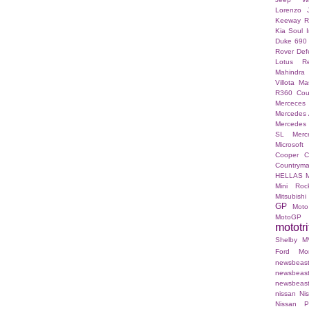
Lorenzo
Keeway 
Kia Soul I
Duke 690
Rover Def
Lotus Re
Mahindra
Villota
Mas
R360 Co
Merceces 
Mercedes
Mercedes
SL
Merc
Microsoft
Cooper C
Countrym
HELLAS
Mini Roc
Mitsubishi
GP
Moto
MotoGP
mototri
Shelby
M
Ford Mo
newsb
newsbea
newsbeast.g
nissan
Ni
Nissan P