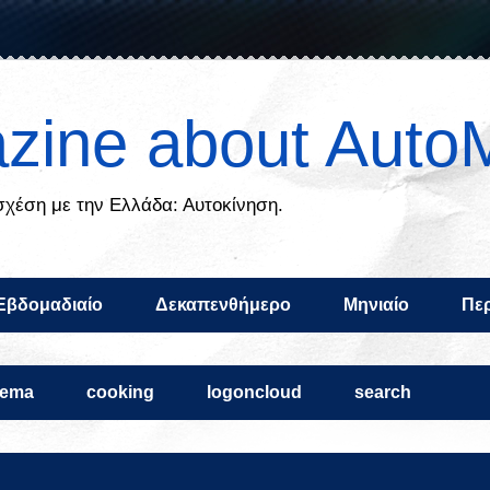
zine about Auto
 σχέση με την Ελλάδα: Αυτοκίνηση.
Εβδομαδιαίο
Δεκαπενθήμερο
Μηνιαίο
Περ
nema
cooking
logoncloud
search