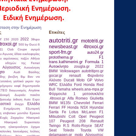
σταση στην Ενημέρωση
ς
Ετικέτες
autotriti.gr
gr
2022
150
2020
3θυρο
mototriti.gr
troxoi.gr
500 by Gucci
6
newsbeast.gr
4troxoi.gr
911 Club Coupe
αγορά
sport-fm.gr
auto24.gr
ου
Αγωνας
άδεια κυκλοφορίας
protothema.gr
F1
ου
αερόσακος πεζών
Αθήνα
trans.kathimerini.gr
Formula 1
ας οδηγών της Ferrari
Αυτοκίνητο
zougla.gr
2022
Αύγουστος
Αυτοκίνηση
BMW
Volkswagen
autotritipro.gr
ητο
Αudi
Βασίλης
gocar.gr
renault
Φερνάντο
ίδης
βενζίνη
Βιμ Βαν ντε
Αλόνσο
Ducati
Moto GP
Volvo
Κατσιάνη
γαλλικό γκραν πρι
WRC
Ελλάδα
Ford
Honda
Red
ρήγορου καφέ
δημοπρασία
Bull
Yamaha
wheels.ana-mpa.gr
ΚΤΕΟ
διαγωνισμός Anytime
Φόρμουλα 1
μοτοσυκλέτα
Δοκιμή
Δωρεάν πακέτα
.4troxoi.gr
Alfa Romeo Giulietta
ξεσουάρ
έκθεση Auto Expo
BMW M135i
Chevrolet
Ferrari
λαστικό
Ελλάδα
έλεγχο
Ferrari FF
Honda NSX
Hyundai
Ενημέρωση
Εξωτερική
Santa Fe
Lotus
McLaren F1
η
επιβατικο μοντέλο
Ερευνα
Mitsubishi Colt
Opel
Peugeot
Ευχές
Ζαχαρίου
Ηλεκτρικό
107
Peugeot 208
Renault
Ηλεκτρικό Supermoto
Twingo R.S
Rolls-Royce
SEAT
νηση
ηλεκτροκίνητο όχημα
Seat Toledo
Toyota
VW
αλονίκη
Ιανουάριος
Ιούλιος
delamagen.gr
moto
Αύγουστος
κάλκου
Ιbiza
κατάθεση