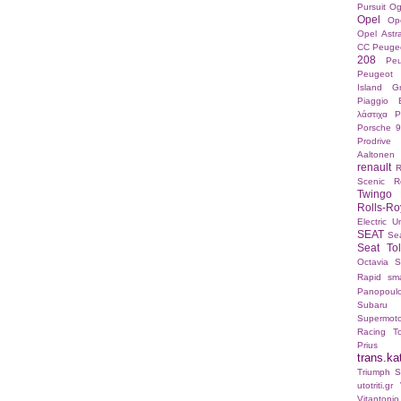
Pursuit
Og
Opel
Op
Opel Ast
CC
Peuge
208
Pe
Peugeot 
Island Gr
Piaggio 
λάστιχα
P
Porsche 9
Prodrive
Aaltonen
renault
R
Scenic
R
Twingo 
Rolls-Ro
Electric U
SEAT
Sea
Seat To
Octavia
S
Rapid
sma
Panopoul
Subaru
Supermot
Racing
T
Prius
trans.ka
Triumph St
utotriti.gr
Vitanton