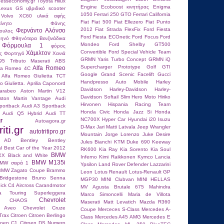
hesseconomy.gr
Τoyota Hilux
Engine
Ecoboost κινητήρας
Enigma
 Lexus GS
υβριδικό scooter
1050
Ferrari 250 GTO
Ferrari California
 Volvo XC60
υλικά αφής
Fiat
Fiat 500
Fiat Ellezero
Fiat Punto
ίνητο
Φάνης
2012
Fiat Strada
FlexFix
Ford Fiesta
Φερνάντο Αλόνσο
ουλος
Ford Fiesta ECOnetic
Ford Focus
Ford
ηνό
Φθηνότερα Βενζινάδικα
Mondeo
Ford Shelby GT500
Φόρμουλα 1
φόρος
Convertible
Ford Special Vehicle Team
Χάμιλτον
ς
Φορτηγό
Χανιά
GRMN Yaris Turbo Concept
GRMN iQ
95 Tributo Maserati
ABS
Supercharger Prototype
Golf GTI
Alfa Romeo
fa Romeo 4C
Google
Grand Scenic Facelift
Gucci
Alfa Romeo Giulietta TCT
Handpresso Auto Mobile
Harley
 Giulietta.
Aprilia Caponord
Davidson
Harley-Davidson
Harley-
carabeo
Aston Martin V12
Davidson Softail Slim
Hero Moto
Hiriko
ston Martin Vantage
Audi
Hirvonen
Hispania Racing Team
portback
Audi A3 Sportback
Honda Civic
Honda Jazz Si
Honda
Audi Q5 Hybrid
Audi TT
r
NC700X
Hyper Car
Hyundai i20
Isuzu
Autoagora.gr
iti.gr
D-Max
Jari Matti Latvala
Jeep Wrangler
autotritipro.gr
Mountain
Jorge Lorenzo
Juke Desire
n AD
Bentley
Bentley
Jules Bianchi
KTM Duke 690
Keeway
l
Best Car of the Year 2012
RK600
Kia Ray
Kia Sorento
Kia Soul
BMW
XX
Black and White
Inferno
Kimi Raikkοnen
Kymco
Lancia
BMW M135i
MW σειρά 1
Ypsilon
Land Rover Defender
Lazzarini
BMW Zagato Coupe
Brammo
Leon
Lotus Renault
Lotus-Renault GP
Bridgestone
Bruno Senna
MGP30
MINI Clubvan
MINI HELLAS
ick
C4 Aircross
Carandmotor
MV Agusta Brutale 675
Mahindra
ria Touring Superleggera
Marco Simoncelli
Maria de Villota
Chevrolet
CHAOS
Maserati
Matt Levatich
Mazda R360
t Aveo
Chevrolet Cruze
Coupe
Merceces S-Class
Mercedes A-
Trax
Citroen
Citroen Berlingo
Class
Mercedes A45 AMG
Mercedes E
troen C1
Citroen DS Numero