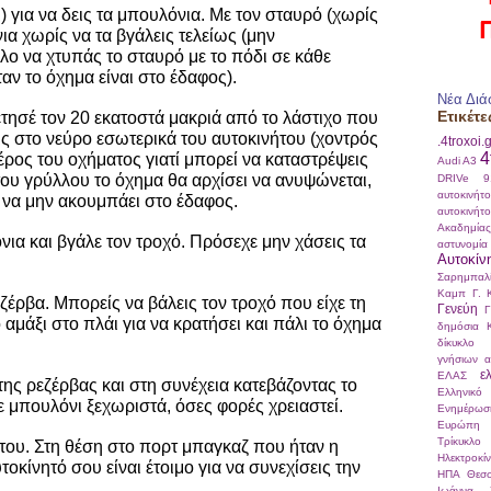
ι) για να δεις τα μπουλόνια. Με τον σταυρό (χωρίς
ια χωρίς να τα βγάλεις τελείως (μην
λο να χτυπάς το σταυρό με το πόδι σε κάθε
ν το όχημα είναι στο έδαφος).
Νέα Διά
Ετικέτε
έτησέ τον 20 εκατοστά μακριά από το λάστιχο που
ις στο νεύρο εσωτερικά του αυτοκινήτου (χοντρός
.4troxoi.
4
έρος του οχήματος γιατί μπορεί να καταστρέψεις
Audi A3
του γρύλλου το όχημα θα αρχίσει να ανυψώνεται,
DRIVe
αυτοκινήτ
 να μην ακουμπάει στο έδαφος.
αυτοκινήτ
Ακαδημί
νια και βγάλε τον τροχό. Πρόσεχε μην χάσεις τα
αστυνομία
Αυτοκίν
Σαρημπαλ
Καμπ
Γ. 
εζέρβα. Μπορείς να βάλεις τον τροχό που είχε τη
Γενεύη
Γ
αμάξι στο πλάι για να κρατήσει και πάλι το όχημα
δημόσια 
δίκυκλο
γνήσιων α
ε
ΕΛΑΣ
της ρεζέρβας και στη συνέχεια κατεβάζοντας το
Ελληνικό
 μπουλόνι ξεχωριστά, όσες φορές χρειαστεί.
Ενημέρωσ
Ευρώπη
Τρίκυκλο
 του. Στη θέση στο πορτ μπαγκαζ που ήταν η
Ηλεκτροκί
τοκίνητό σου είναι έτοιμο για να συνεχίσεις την
ΗΠΑ
Θεσσ
Ιωάννα Σ