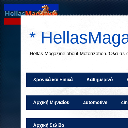
* HellasMaga
Ηellas Μagazine about Motorization. Όλα σε
Χρονικά και Ειδικά
Καθημερινό
Αρχική Μηνιαίου
automotive
ci
Αρχική Σελίδα