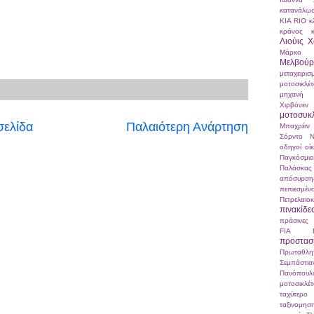
κατανάλω
ΚΙΑ RIO
κ
κράνος
Λιούις Χ
Μάρκο Σ
Μελβούρ
μεταχειρισ
μοτοσικλέ
μηχανή
Χιρβόνεν
μοτοσυκ
σελίδα
Παλαιότερη Ανάρτηση
Μπαχρέιν
Σόρντο
Ν
οδηγοί
οί
Παγκόσμ
Παλάσκας
απόσυρση
πεπιεσμ
Πετρελαιο
πινακίδε
πράσινες 
FIA
προστα
Πρωταθλη
Σεμπάστι
Πανόπουλ
μοτοσικλέ
ταχύτερο
ταξινομησ