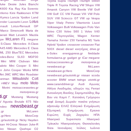
Toyota Supra
Triumph
Triumph Street
Juke Desire
Jules Bianchi
Triple R
Tοyota Racing
VW 5θυρο
VW
RK600
Kia Ray
Kia Sorento
Amarok Canyon
VW Beetle
VW Golf
nferno
Kimi Raikkοnen
KTM
VW Golf CC
VW Passat VIII
VW Polo
Kymco
Lancia Ypsilon
Land
SUV
VW Scirocco GT
VW up
Vespa
Lotus
ender
Lazzarini
Leon
Viper
Vitaly Petrov
Vitantonio Liuzzi
nault
Lotus-Renault GP
Volkswagen Bulli
Volkswagen Polo Van
Marco Simoncelli
Maria de
Volvo C30
Volvo S60 1
Volvo V40
erati
Matt Levatich
Mazda
WRC Πορτογαλίας
Wagon
Xenter
McLaren F1
upe
megane
Yamaha Xenter 150
Yamaha Μ1
Yaris
S-Class
Mercedes A-Class
Hybrid
Ypsilon
crossover
crossover Fiat
 A45 AMG
Mercedes E Class
500X
diesel
diesel κινητήρας
drive.gr
 ML 250 BlueTEC
Mercedes
e-Solex
energypress.gr
fireblade
edes-Benz SL63
MGP30
formulaena.gr
gadget
gr
iCar
megane
Mini
MINI Clubvan
Mini
motoaccessories.gr
motorpress.gr
abrio
Mini Cooper S
Mini
newsbeast.gr McLaren
an John Cooper Works
MINI
newsbeast.gr.Hero MotoCorp
Mini JWC WRC
Mini Roadster
newsbeast.gr/autotriti.gr
nissan
scoda
Mitsubishi Colt
ketman
scooter BMW
smart
twingo
utotriti.gr
moto
Moto
 i-MiEV
Mojo
www.caranddriver.gr
Αudi
Αγωνας
 Morini
motoaccessories.gr
Αθήνα
Ακαδημίας οδηγών της Ferrari
motorpress.gr
Αυτοκίνηση
Βασίλης Σαρημπαλίδης
Βιμ
ti.gr
Mustang
Mustang
Βαν ντε Καμπ
Γ. Κατσιάνη
Γρήγορου
V Agusta Brutale 675
Nέο
καφέ
Δοκιμή
Δωρεάν πακέτα γνήσιων
newsbeast.gr
αξεσουάρ
ΕΛΑΣ
Ελληνικό
Ενημέρωση
ndeo
Εξωτερική Ενημέρωση
Ερευνα
east.gr McLaren
Ευρώπη
Ευχές
Ζαχαρίου
ΗΠΑ
st.gr.Hero MotoCorp
Ηλεκτρικό Supermoto
Ηλεκτρικό
r/autotriti.gr
Nicky Hayden
Τρίκυκλο
Ηλεκτροκίνηση
Θεσσαλονίκη
ssan Hi-Cross
Nissan Juke-R
Ιbiza
Ιανουάριος
Ιούλιος
Ιωάννα
ixo
Nissan Qashqai
O2