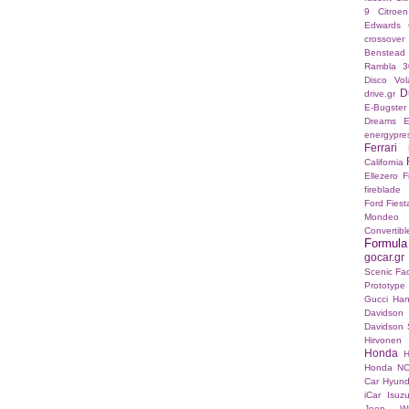
9
Citroe
Edwards
crossover
Benstead
Rambla 3
Disco Vo
D
drive.gr
E-Bugster
Dreams E
energypre
Ferrari
California
Ellezero
F
fireblade
Ford Fies
Mondeo
Convertibl
Formul
gocar.gr
Scenic Fac
Prototype
Gucci
Han
Davidson
Davidson S
Hirvonen
Honda
H
Honda N
Car
Hyund
iCar
Isuz
Jeep Wr