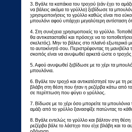
3. Βγάλε τα καπάκια του τροχού (εάν έχει το αμάξ
να βάλεις ακόμα το γρύλλο) ξεβίδωσε τα μπουλόν
χρησιμοποιήσεις το γρύλλο καθώς είναι πιο εύκο
μπουλόνι αφού υπάρχει μεγαλύτερη αντίσταση ότα
4. Στη συνέχεια χρησιμοποιείς το γρύλλο. Τοποθ
θα αντικατασταθεί και πρόσεχε να το τοποθετήσε
σκελετός). Μην το βάλεις στο πλαϊνό εξωτερικό μ
το αυτοκίνητό σου. Περιστρέφοντας τη μανιβέλα 
σκοπός είναι να ανυψωθεί αρκετά ώστε ο τροχός
5. Αφού ανυψωθεί ξεβίδωσε με το χέρι τα μπουλό
μπουλόνια.
6. Βγάλε τον τροχό και αντικατέστησέ τον με τη ρ
βλάβη στη θέση που ήταν η ρεζέρβα κάτω από το 
σε περίπτωση που φύγει ο γρύλλος.
7. Βίδωσε με το χέρι όσο μπορείτε τα μπουλόνια 
αμάξι από το γρύλλο ξανασφίξε πατώντας το κάθε
8. Βγάλε εντελώς το γρύλλο και βάλτον στη θέση
ρεζέρβα βάλε το λάστιχο που είχε βλάβη και το αυ
οδήγηση.