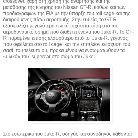
crossover, χάρη στη χρήση της ανάρτησης και της
μετάδοσης της κίνησης του Nissan GT-R, καθώς και των
προδιαγραφών της FIA με την ύπαρξη του roll cage και της
διαιρούμενης πίσω αεροτομής. Στην ευθεία, το GT-R
εξασφαλίζει μεγαλύτερη τελική ταχύτητα χάρη στο πιο
αεροδυναμικό σχήμα που διαθέτει έναντι του Juke-R. To GT-
R παραμένει επίσης ελαφρύτερο από τo Juke-R, γεγονός
που οφείλεται στο roll cage και την επιπλέον ενίσχυση του
σασί του τελευταίου, προκειμένου να ενσωματωθούν τα
«υλικά» του supercar στο σώμα του Juke.
Στο εσωτερικό του Juke-R, οδηγός και συνοδηγός κάθονται