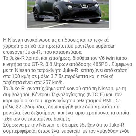
Η Nissan ανακοίνωσε τις επιδόσεις και τα τεχνικά
χαρακτηριστικά του πρωτότυπου μοντέλου supercar
crossover Juke-R, που κατασκεύασε.
Το Juke-R λοιπό, και επισήμως, διαθέτει τον V6 twin turbo
κινητήρα του GT-R, 3.8 λίτρων απόδοσης 485PS . Σύμφωνα
με τη Nissan το τετρακίνητο Juke-R επιταχύνει από στάση
στα 100 κμ/η σε μόλις 3,7 δευτερόλεπτα και η τελική
ταχύτητα είναι στα 257 km/h.
Το Juke-R αναπτύχθηκε από κοινού από τη Nissan, με τη
συμβολή του Κέντρου Τεχνολογίας της (NTC-E) και τον
κορυφαίο οίκο του μηχανοκίνητου αθλητισμού RML. Σε
μόλις 22 εβδομάδες, δημιουργήθηκαν δύο πρωτότυπα
μοντέλα, ένα δεξιοτίμονο και ένα αριστεροτίμονο, τα οποία
τέθηκαν σε εκτεταμένες δοκιμές .
Σύμφωνα με την Nissan, οι δοκιμές έδειξαν ότι το Juke-R
συμπεριφέρεται όπως ένα supercar με τον «μανδύα» ενός