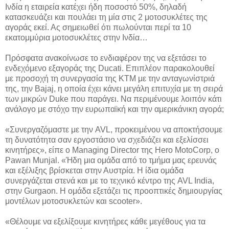
Ινδία η εταιρεία κατέχει ήδη ποσοστό 50%, δηλαδή
κατασκευάζει και πουλάει τη μία στις 2 μοτοσυκλέτες της
αγοράς εκεί. Ας σημειωθεί ότι πωλούνται περί τα 10
εκατομμύρια μοτοσυκλέτες στην Ινδία…
Πρόσφατα ανακοίνωσε το ενδιαφέρον της να εξετάσει το
ενδεχόμενο εξαγοράς της Ducati. Επιπλέον παρακολουθεί
με προσοχή τη συνεργασία της ΚΤΜ με την ανταγωνίστριά
της, την Bajaj, η οποία έχει κάνει μεγάλη επιτυχία με τη σειρά
των μικρών Duke που παράγει. Να περιμένουμε λοιπόν κάτι
ανάλογο με στόχο την ευρωπαϊκή και την αμερικάνικη αγορά;
«Συνεργαζόμαστε με την AVL, προκειμένου να αποκτήσουμε
τη δυνατότητα σαν εργοστάσιο να σχεδιάζει και εξελίσσει
κινητήρες», είπε ο Managing Director της Hero MotoCorp, ο
Pawan Munjal. «Ήδη μια ομάδα από το τμήμα μας ερευνάς
και εξέλιξης βρίσκεται στην Αυστρία. Η ίδια ομάδα
συνεργάζεται στενά και με το τεχνικό κέντρο της AVL India,
στην Gurgaon. Η ομάδα εξετάζει τις προοπτικές δημιουργίας
μοντέλων μοτοσυκλετών και scooter».
«Θέλουμε να εξελίξουμε κινητήρες κάθε μεγέθους για τα