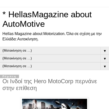
* HellasMagazine about
AutoMotive
Ηellas Μagazine about Motorization. Όλα σε σχέση με την
Ελλάδα: Αυτοκίνηση.
▼
▼
▼
Πέμπτη
Οι Ινδοί της Hero MotoCorp περνάνε
στην επίθεση