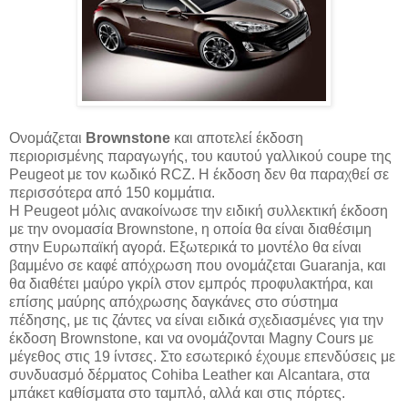
Ονομάζεται
Brownstone
και αποτελεί έκδοση
περιορισμένης παραγωγής, του καυτού γαλλικού coupe της
Peugeot με τον κωδικό RCZ. H έκδοση δεν θα παραχθεί σε
περισσότερα από 150 κομμάτια.
Η Peugeot μόλις ανακοίνωσε την ειδική συλλεκτική έκδοση
με την ονομασία Brownstone, η οποία θα είναι διαθέσιμη
στην Ευρωπαϊκή αγορά. Εξωτερικά το μοντέλο θα είναι
βαμμένο σε καφέ απόχρωση που ονομάζεται Guaranja, και
θα διαθέτει μαύρο γκρίλ στον εμπρός προφυλακτήρα, και
επίσης μαύρης απόχρωσης δαγκάνες στο σύστημα
πέδησης, με τις ζάντες να είναι ειδικά σχεδιασμένες για την
έκδοση Brownstone, και να ονομάζονται Magny Cours με
μέγεθος στις 19 ίντσες. Στο εσωτερικό έχουμε επενδύσεις με
συνδυασμό δέρματος Cohiba Leather και Alcantara, στα
μπάκετ καθίσματα στο ταμπλό, αλλά και στις πόρτες.