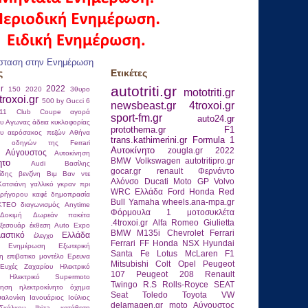
σταση στην Ενημέρωση
ς
Ετικέτες
autotriti.gr
gr
2022
150
2020
3θυρο
mototriti.gr
troxoi.gr
500 by Gucci
6
newsbeast.gr
4troxoi.gr
911 Club Coupe
αγορά
sport-fm.gr
auto24.gr
ου
Αγωνας
άδεια κυκλοφορίας
protothema.gr
F1
ου
αερόσακος πεζών
Αθήνα
trans.kathimerini.gr
Formula 1
ας οδηγών της Ferrari
Αυτοκίνητο
zougla.gr
2022
Αύγουστος
Αυτοκίνηση
BMW
Volkswagen
autotritipro.gr
ητο
Αudi
Βασίλης
gocar.gr
renault
Φερνάντο
ίδης
βενζίνη
Βιμ Βαν ντε
Αλόνσο
Ducati
Moto GP
Volvo
Κατσιάνη
γαλλικό γκραν πρι
WRC
Ελλάδα
Ford
Honda
Red
ρήγορου καφέ
δημοπρασία
Bull
Yamaha
wheels.ana-mpa.gr
ΚΤΕΟ
διαγωνισμός Anytime
Φόρμουλα 1
μοτοσυκλέτα
Δοκιμή
Δωρεάν πακέτα
.4troxoi.gr
Alfa Romeo Giulietta
ξεσουάρ
έκθεση Auto Expo
BMW M135i
Chevrolet
Ferrari
λαστικό
Ελλάδα
έλεγχο
Ferrari FF
Honda NSX
Hyundai
Ενημέρωση
Εξωτερική
Santa Fe
Lotus
McLaren F1
η
επιβατικο μοντέλο
Ερευνα
Mitsubishi Colt
Opel
Peugeot
Ευχές
Ζαχαρίου
Ηλεκτρικό
107
Peugeot 208
Renault
Ηλεκτρικό Supermoto
Twingo R.S
Rolls-Royce
SEAT
νηση
ηλεκτροκίνητο όχημα
Seat Toledo
Toyota
VW
αλονίκη
Ιανουάριος
Ιούλιος
delamagen.gr
moto
Αύγουστος
κάλκου
Ιbiza
κατάθεση