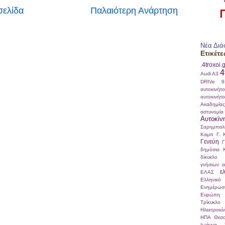
σελίδα
Παλαιότερη Ανάρτηση
Νέα Διά
Ετικέτε
.4troxoi.
4
Audi A3
DRIVe
αυτοκινήτ
αυτοκινήτ
Ακαδημί
αστυνομία
Αυτοκίν
Σαρημπαλ
Καμπ
Γ. 
Γενεύη
Γ
δημόσια 
δίκυκλο
γνήσιων α
ε
ΕΛΑΣ
Ελληνικό
Ενημέρωσ
Ευρώπη
Τρίκυκλο
Ηλεκτροκί
ΗΠΑ
Θεσσ
Ιωάννα Σ