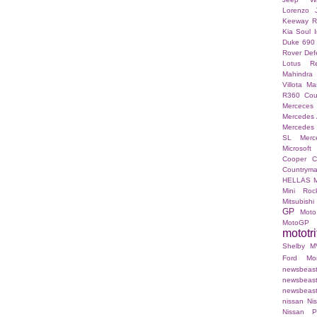
Lorenzo
Keeway 
Kia Soul I
Duke 690
Rover Def
Lotus Re
Mahindra
Villota
Mas
R360 Co
Merceces 
Mercedes
Mercedes
SL
Merc
Microsoft
Cooper C
Countrym
HELLAS
Mini Roc
Mitsubishi
GP
Moto
MotoGP
mototri
Shelby
M
Ford Mo
newsb
newsbea
newsbeast.g
nissan
Ni
Nissan P