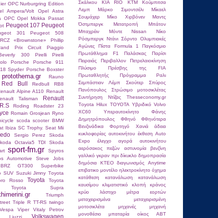
Σκάλκου
ΚΙΑ RIO
ΚΤΜ
Κούμπιτσα
ier
OPC Nurburgring Edition
Λεμπ
Μάρκο Σιμοντσέλι
Μίκαελ
el Ampera/Volt
Opel Astra
Σουμάχερ
Μίκο Χιρβόνεν
Μαντς
ra OPC
Opel Mokka
Passat
Όστμπεργκ
Μετατροπή
Μπάτον
Peugeot 107
Peugeot
ot
Μπαχρέιν
Μόντε
Νissan
Νίκο
ugeot 301
Peugeot 508
Ρόσμπεργκ
Ντάνι Σόρντο
Ολυμπιακές
RCZ «Brownstone»
Phillip
Αγώνες
Πίστα Formula 1
Παγκόσμιο
and Prix Circuit
Piaggio
Πρωτάθλημα F1
Παλάσκας
Παρίσι
Beverly 300
Pirelli
Pirelli
Πειραιάς
Περιβαλλον
Πετρελαιοκίνηση
olo
Porsche
Porsche 911
Πλύσιμο
Πρέσβης της FIA
18 Spyder
Porsche Boxster
protothema.gr
Πρωταθλητής
Πρόγραμμα
Ραλι
Rauno
Σεμπάστιαν Λέμπ
Σκούτερ
Σπύρος
Red Bull
Redbull RB8
Πανόπουλος
Στρώσιμο μοτοσικλέτας
enault Alpine A110
Renault
Συντήρηση Ντίζας
Τhesseconomy.gr
Renault
enault Talisman
Τoyota Hilux
ΤΟΥΟΤΑ
Υβριδικό Volvo
R.S
Roding Roadster 23
XC60
Υπεραυτοκίνητο
Φάνης
yce
Romain Grosjean
Ryno
Δημητρόπουλος
Φθηνό
Φθηνότερα
nicycle
scoda
scooter BMW
Βενζινάδικα
Φορτηγό
Χανιά
άδεια
t Ibiza SC Trophy.
Seat Mii
κυκλοφορίας αυτοκινήτου
έκθεση Auto
ledo
Sergio Perez
Skoda
Expo
έλεγχο
αγορά αυτοκινήτου
koda Octavia5 TDI
Skoda
sport-fm.gr
αερόσακος πεζών
αστυνομία
βενζίνη
rt
Spyros
γαλλικό γκραν πρι
δίκυκλο
δημοπρασία
os Autοmotive
Steve Jobs
δημόσια ΚΤΕΟ
διαγωνισμός Anytime
 BRZ GT300
Superbike
επιβατικο μοντέλο
ηλεκτροκίνητο όχημα
o
SUV
Suzuki Jimny
Tοyota
κατάθεση
κατανάλωση
κατανάλωση
Toyota
oro Rosso
Toyota
καυσίμου
κλιματιστικό
κλοπή
κράνος
Toyota Supra
κρύο
λάστιχο
μέτρα εορτών
thimerini.gr
Triumph
μεταχειρισμένα
μεταχειρισμένη
reet Triple R
TT-RS
twingo
μοτοσικλέτα
μηχανές
μηχανή
Vespa
Viper
Vitaly Petrov
μονοθέσιο
μπαταρία
οίκος ABT
Volkswagen
io Liuzzi