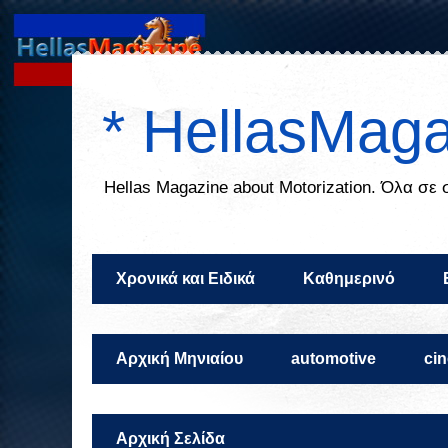
* HellasMaga
Ηellas Μagazine about Motorization. Όλα σε
Χρονικά και Ειδικά
Καθημερινό
Αρχική Μηνιαίου
automotive
ci
Αρχική Σελίδα