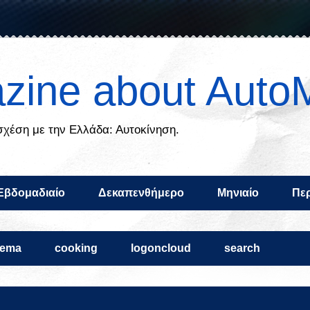
zine about Auto
 σχέση με την Ελλάδα: Αυτοκίνηση.
Εβδομαδιαίο
Δεκαπενθήμερο
Μηνιαίο
Περ
nema
cooking
logoncloud
search