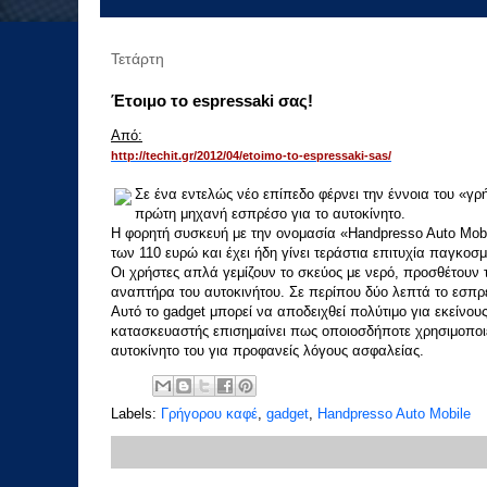
Τετάρτη
Έτοιμο το espressaki σας!
Από:
http://techit.gr/2012/04/etoimo-to-espressaki-sas/
Σε ένα εντελώς νέο επίπεδο φέρνει την έννοια του «γ
πρώτη μηχανή εσπρέσο για το αυτοκίνητο.
Η φορητή συσκευή με την ονομασία «Handpresso Auto Mobi
των 110 ευρώ και έχει ήδη γίνει τεράστια επιτυχία παγκοσμ
Οι χρήστες απλά γεμίζουν το σκεύος με νερό, προσθέτουν
αναπτήρα του αυτοκινήτου. Σε περίπου δύο λεπτά το εσπρέ
Αυτό το gadget μπορεί να αποδειχθεί πολύτιμο για εκείνο
κατασκευαστής επισημαίνει πως οποιοσδήποτε χρησιμοποιε
αυτοκίνητο του για προφανείς λόγους ασφαλείας.
Labels:
Γρήγορου καφέ
,
gadget
,
Handpresso Auto Mobile