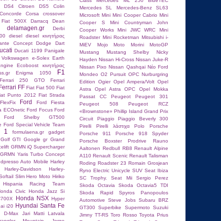
Class
Mercedes ML 250 BlueTEC
n DS4
Citroen DS5
Colin
Mercedes SL
Mercedes-Benz SL63
Concorde
Corsa
crossover
Microsoft
Mini
Mini Cooper Cabrio
Mini
 Fiat 500X
Darracq
Dean
Cooper S
Mini Countryman John
delamagen.gr
Derbi
Cooper Works
Mini JWC WRC
Mini
00
diesel
diesel κινητήρας
Roadster
Mini Rocketman
Mitsubishi i-
lante Concept
Dodge Dart
MiEV
Mojo
Moto Morini
MotoGP
ucati
Ducati 1199 Panigale
Mustang
Mustang Shelby
Nicky
 Volkswagen
e-Solex
Earth
Hayden
Nissan Hi-Cross
Nissan Juke-R
ngine
Ecoboost κινητήρας
Nissan Pixo
Nissan Qashqai
Nέο Ford
F1
ss.gr
Enigma 1050
Mondeo
O2 Pursuit
OPC Nurburgring
Ferrari 250 GTO
Ferrari
Edition
Ogier
Opel Ampera/Volt
Opel
Ferrari FF
Fiat
Fiat 500
Fiat
Astra
Opel Astra OPC
Opel Mokka
iat Punto 2012
Fiat Strada
Passat CC
Peugeot
Peugeot 301
Ford
FlexFix
Ford Fiesta
Peugeot 508
Peugeot RCZ
ta ECOnetic
Ford Focus
Ford
«Brownstone»
Phillip Island Grand Prix
Ford Shelby GT500
Circuit
Piaggio
Piaggio Beverly 300
e
Ford Special Vehicle Team
Pirelli
Pirelli λάστιχα
Polo
Porsche
a 1
formulaena.gr
gadget
Porsche 911
Porsche 918 Spyder
Golf GTI
Google
gr
Grand
Porsche Boxster
Prodrive
Rauno
elift
GRMN iQ Supercharger
Aaltonen
Redbull RB8
Renault Alpine
GRMN Yaris Turbo Concept
A110
Renault Scenic
Renault Talisman
dpresso Auto Mobile
Harley
Roding Roadster 23
Romain Grosjean
Harley-Davidson
Harley-
Ryno Electric Unicycle
SUV
Seat Ibiza
oftail Slim
Hero Moto
Hiriko
SC Trophy.
Seat Mii
Sergio Perez
Hispania Racing Team
Skoda Octavia
Skoda Octavia5 TDI
onda Civic
Honda Jazz Si
Skoda Rapid
Spyros Panopoulos
Honda NSX
C700X
Hyper
Autοmotive
Steve Jobs
Subaru BRZ
Hyundai Santa Fe
ai i20
GT300
Superbike
Supermoto
Suzuki
u D-Max
Jari Matti Latvala
Jimny
TT-RS
Toro Rosso
Toyota Prius
angler Mountain
Jorge