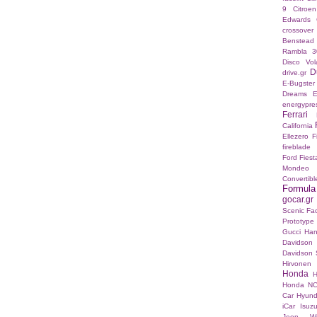
9
Citroe
Edwards
crossover
Benstead
Rambla 3
Disco Vo
D
drive.gr
E-Bugster
Dreams E
energypre
Ferrari
California
Ellezero
F
fireblade
Ford Fies
Mondeo
Convertibl
Formul
gocar.gr
Scenic Fac
Prototype
Gucci
Han
Davidson
Davidson S
Hirvonen
Honda
H
Honda N
Car
Hyund
iCar
Isuz
Jeep Wr