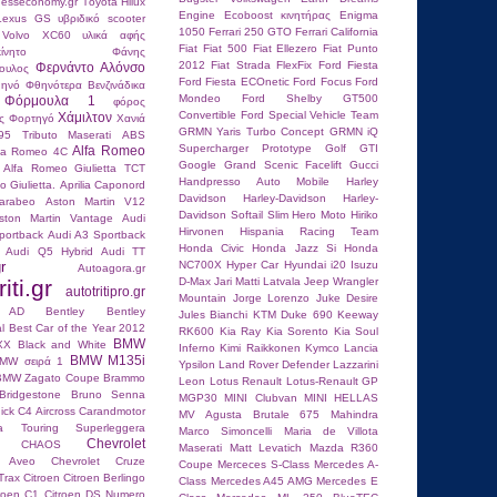
hesseconomy.gr
Τoyota Hilux
Engine
Ecoboost κινητήρας
Enigma
 Lexus GS
υβριδικό scooter
1050
Ferrari 250 GTO
Ferrari California
 Volvo XC60
υλικά αφής
Fiat
Fiat 500
Fiat Ellezero
Fiat Punto
ίνητο
Φάνης
2012
Fiat Strada
FlexFix
Ford Fiesta
Φερνάντο Αλόνσο
ουλος
Ford Fiesta ECOnetic
Ford Focus
Ford
ηνό
Φθηνότερα Βενζινάδικα
Mondeo
Ford Shelby GT500
Φόρμουλα 1
φόρος
Convertible
Ford Special Vehicle Team
Χάμιλτον
ς
Φορτηγό
Χανιά
GRMN Yaris Turbo Concept
GRMN iQ
95 Tributo Maserati
ABS
Supercharger Prototype
Golf GTI
Alfa Romeo
fa Romeo 4C
Google
Grand Scenic Facelift
Gucci
Alfa Romeo Giulietta TCT
Handpresso Auto Mobile
Harley
 Giulietta.
Aprilia Caponord
Davidson
Harley-Davidson
Harley-
carabeo
Aston Martin V12
Davidson Softail Slim
Hero Moto
Hiriko
ston Martin Vantage
Audi
Hirvonen
Hispania Racing Team
portback
Audi A3 Sportback
Honda Civic
Honda Jazz Si
Honda
Audi Q5 Hybrid
Audi TT
r
NC700X
Hyper Car
Hyundai i20
Isuzu
Autoagora.gr
iti.gr
D-Max
Jari Matti Latvala
Jeep Wrangler
autotritipro.gr
Mountain
Jorge Lorenzo
Juke Desire
n AD
Bentley
Bentley
Jules Bianchi
KTM Duke 690
Keeway
l
Best Car of the Year 2012
RK600
Kia Ray
Kia Sorento
Kia Soul
BMW
XX
Black and White
Inferno
Kimi Raikkοnen
Kymco
Lancia
BMW M135i
MW σειρά 1
Ypsilon
Land Rover Defender
Lazzarini
BMW Zagato Coupe
Brammo
Leon
Lotus Renault
Lotus-Renault GP
Bridgestone
Bruno Senna
MGP30
MINI Clubvan
MINI HELLAS
ick
C4 Aircross
Carandmotor
MV Agusta Brutale 675
Mahindra
ria Touring Superleggera
Marco Simoncelli
Maria de Villota
Chevrolet
CHAOS
Maserati
Matt Levatich
Mazda R360
t Aveo
Chevrolet Cruze
Coupe
Merceces S-Class
Mercedes A-
Trax
Citroen
Citroen Berlingo
Class
Mercedes A45 AMG
Mercedes E
troen C1
Citroen DS Numero