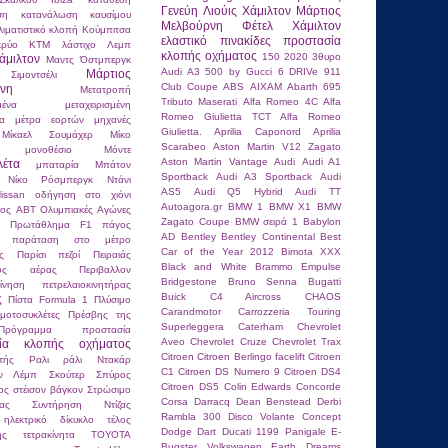
Γενεύη
Λιούις Χάμιλτον
Μάρτιος
ση
κατανάλωση καυσίμου
Μελβούρνη
Φέτελ
Χάμιλτον
λιματιστικό
κλοπή
Κούμπιτσα
ελαστικό
πινακίδες
προστασία
κρύο
ΚΤΜ
λάστιχο
Λεμπ
κλοπής οχήματος
150
2020
3θυρο
άμιλτον
Μαντς Όστμπεργκ
Audi A3
500 by Gucci
6 DRIVe
911
Μάρτιος
ιμοντσέλι
Club Coupe
ABS
AIXAM
Abarth 695
νη
Μετατροπή
Tributo Maserati
Alfa Romeo 4C
Alfa
μένα
μεταχειρισμένη
Romeo Giulietta TCT
Alfa Romeo
τα
μέτρα εορτών
μηχανές
Giulietta.
Aprilia Caponord
Aprilia
Μίκαελ Σουμάχερ
Μίκο
Scarabeo
Aston Martin V12 Zagato
μονοθέσιο
Μόντε
Aston Martin Vantage
Audi
Audi A1
λέτα
μπαταρία
Μπάτον
Sportback
Audi A3 Sportback
Audi
Νίκο Ρόσμπεργκ
Ντάνι
AS5
Audi Q5 Hybrid
Audi TT
issan
οδήγηση στο χιόνι
Autoagora.gr
BMW 1
BMW X1
BMW
κος ABT
Ολυμπιακές Αγώνες
Zagato Coupe
BMW σειρά 1
Babylon
ιο Πρωτάθλημα F1
πάγος
AD
Bentley
Bentley Continental
Best
παράταση στο μέτρο
Car of the Year 2012
Bimota XXX
ς
Παρίσι
πεζοί
Πειραιάς
Black and White
Brammo Empulse
ένος αέρας
Περιβαλλον
Bridgestone
Bruno Senna
Bugatti
κίνηση
πετρελαιοκινητήρας
Buick
C4 Aircross
CHAOS
ς
Πίστα Formula 1
Πλύσιμο
Carandmotor
Carrozzeria Touring
μοτοσυκλέτες
Πρέσβης της
Superleggera
Caterham
Chevrolet
Πρόγραμμα
προστασία
Aveo
Chevrolet Cruze
Chevrolet Trax
σία κλοπής οχήματος
Citroen
Citroen Berlingo facelift
Citroen
τής
Ραλι
ράλι Ντακάρ
C1
Citroen DS Numero 9
Citroen DS4
αν Λέμπ
Σκούτερ
Σπύρος
Citroen DS5
Colin Edwards
Concorde
ος
στέισον βάγκον
Στρώσιμο
Corsa
Darracq
Dean Benstead
Derbi
τας
Συντήρηση Ντίζας
Rambla 300
Disco Volante Concept
 ηλεκτρικό δίκυκλο
τέλος
Dodge Dart
Ducati 1199 Panigale
E-
ης
τετρακίνητα
ΤΟΥΟΤΑ
Bugster Volkswagen
Earth Dreams