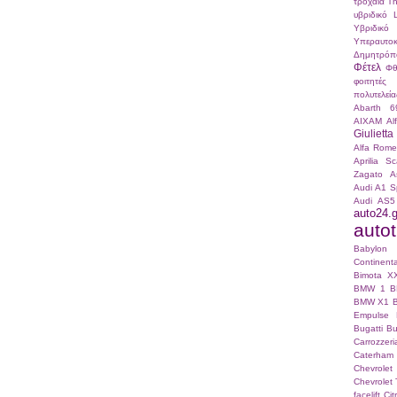
τροχαία
Τ
υβριδικό
Υβριδικό
Υπεραυτοκ
Δημητρόπ
Φέτελ
Φθ
φοιτητές
πολυτελεία
Abarth 6
AIXAM
Al
Giulietta
Alfa Romeo
Aprilia S
Zagato
A
Audi A1 S
Audi AS5
auto24.g
autotr
Babylo
Continenta
Bimota X
BMW 1
B
BMW X1
Empulse
Bugatti
Bu
Carrozze
Caterham
Chevrole
Chevrolet 
facelift
Ci