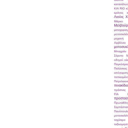
κατανάλω
ΚΙΑ RIO
κ
κράνος
Λιούις Χ
Μάρκο Σ
Μελβούρ
μεταχειρισ
μοτοσικλέ
μηχανή
Χιρβόνεν
μοτοσυκ
Μπαχρέιν
Σόρντο
Ν
οδηγοί
οί
Παγκόσμ
Παλάσκας
απόσυρση
πεπιεσμ
Πετρελαιο
πινακίδε
πράσινες 
FIA
προστα
Πρωταθλη
Σεμπάστι
Πανόπουλ
μοτοσικλέ
ταχύτερο
ταξινομησ