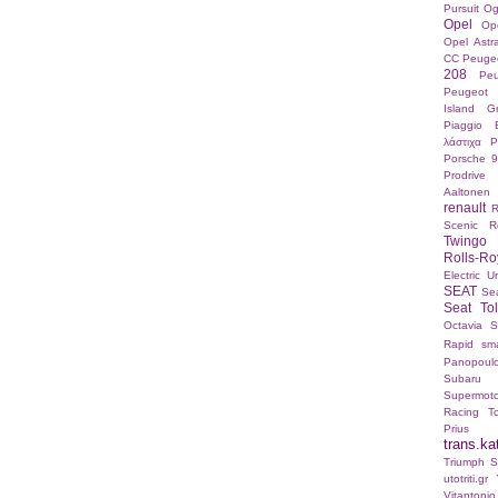
Pursuit
Og
Opel
Op
Opel Ast
CC
Peuge
208
Pe
Peugeot 
Island Gr
Piaggio 
λάστιχα
P
Porsche 9
Prodrive
Aaltonen
renault
R
Scenic
R
Twingo 
Rolls-Ro
Electric U
SEAT
Sea
Seat To
Octavia
S
Rapid
sma
Panopoul
Subaru
Supermot
Racing
T
Prius
trans.ka
Triumph St
utotriti.gr
Vitanton