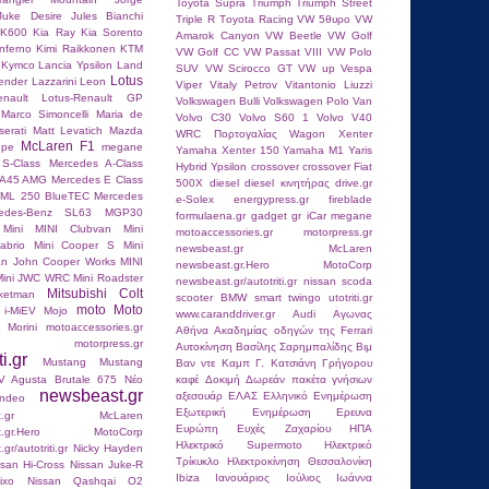
Toyota Supra
Triumph
Triumph Street
Juke Desire
Jules Bianchi
Triple R
Tοyota Racing
VW 5θυρο
VW
RK600
Kia Ray
Kia Sorento
Amarok Canyon
VW Beetle
VW Golf
nferno
Kimi Raikkοnen
KTM
VW Golf CC
VW Passat VIII
VW Polo
Kymco
Lancia Ypsilon
Land
SUV
VW Scirocco GT
VW up
Vespa
Lotus
ender
Lazzarini
Leon
Viper
Vitaly Petrov
Vitantonio Liuzzi
nault
Lotus-Renault GP
Volkswagen Bulli
Volkswagen Polo Van
Marco Simoncelli
Maria de
Volvo C30
Volvo S60 1
Volvo V40
erati
Matt Levatich
Mazda
WRC Πορτογαλίας
Wagon
Xenter
McLaren F1
upe
megane
Yamaha Xenter 150
Yamaha Μ1
Yaris
S-Class
Mercedes A-Class
Hybrid
Ypsilon
crossover
crossover Fiat
 A45 AMG
Mercedes E Class
500X
diesel
diesel κινητήρας
drive.gr
 ML 250 BlueTEC
Mercedes
e-Solex
energypress.gr
fireblade
edes-Benz SL63
MGP30
formulaena.gr
gadget
gr
iCar
megane
Mini
MINI Clubvan
Mini
motoaccessories.gr
motorpress.gr
abrio
Mini Cooper S
Mini
newsbeast.gr McLaren
an John Cooper Works
MINI
newsbeast.gr.Hero MotoCorp
Mini JWC WRC
Mini Roadster
newsbeast.gr/autotriti.gr
nissan
scoda
Mitsubishi Colt
ketman
scooter BMW
smart
twingo
utotriti.gr
moto
Moto
 i-MiEV
Mojo
www.caranddriver.gr
Αudi
Αγωνας
 Morini
motoaccessories.gr
Αθήνα
Ακαδημίας οδηγών της Ferrari
motorpress.gr
Αυτοκίνηση
Βασίλης Σαρημπαλίδης
Βιμ
ti.gr
Mustang
Mustang
Βαν ντε Καμπ
Γ. Κατσιάνη
Γρήγορου
V Agusta Brutale 675
Nέο
καφέ
Δοκιμή
Δωρεάν πακέτα γνήσιων
newsbeast.gr
αξεσουάρ
ΕΛΑΣ
Ελληνικό
Ενημέρωση
ndeo
Εξωτερική Ενημέρωση
Ερευνα
east.gr McLaren
Ευρώπη
Ευχές
Ζαχαρίου
ΗΠΑ
st.gr.Hero MotoCorp
Ηλεκτρικό Supermoto
Ηλεκτρικό
r/autotriti.gr
Nicky Hayden
Τρίκυκλο
Ηλεκτροκίνηση
Θεσσαλονίκη
ssan Hi-Cross
Nissan Juke-R
Ιbiza
Ιανουάριος
Ιούλιος
Ιωάννα
ixo
Nissan Qashqai
O2