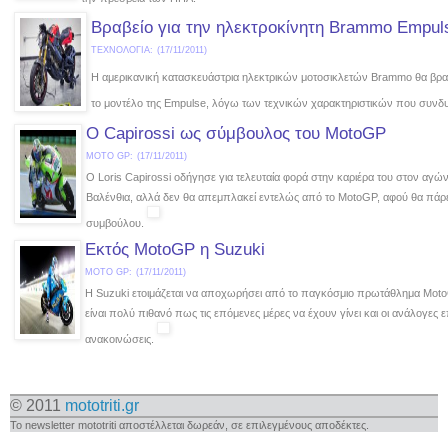
Βραβείο για την ηλεκτροκίνητη Brammo Empul
ΤΕΧΝΟΛΟΓΙΑ:
(17/11/2011)
H αμερικανική κατασκευάστρια ηλεκτρικών μοτοσικλετών Brammo θα βραβ
το μοντέλο της Empulse, λόγω των τεχνικών χαρακτηριστικών που συνδυ
O Capirossi ως σύμβουλος του MotoGP
MOTO GP:
(17/11/2011)
Ο Loris Capirossi οδήγησε για τελευταία φορά στην καριέρα του στον αγών
Βαλένθια, αλλά δεν θα απεμπλακεί εντελώς από το MotoGP, αφού θα πάρ
συμβούλου.
Εκτός MotoGP η Suzuki
MOTO GP:
(17/11/2011)
Η Suzuki ετοιμάζεται να αποχωρήσει από το παγκόσμιο πρωτάθλημα Moto
είναι πολύ πιθανό πως τις επόμενες μέρες να έχουν γίνει και οι ανάλογες 
ανακοινώσεις.
© 2011
mototriti.gr
Το newsletter mototriti αποστέλλεται δωρεάν, σε επιλεγμένους αποδέκτες.