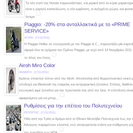
To νέο παπί της Honda παρουσιάστηκε, και μερικά από τα κύρια χαρακτηρι
είναι η χαμηλή κατανάλωση, η νέα εμφάνιση, οι αυξημένοι χώροι, και φυσικ
όνομα.
Piaggio: -20% στα ανταλλακτικά με το «PRIME
SERVICE»
ΑΓΟΡΑ:
(17/11/2011)
Η Piaggio Hellas σε συνεργασία με την Piaggio & C., παρουσιάζει μία καμπ
αφορά όλα τα οχήματα του Ομίλου Piaggio, με ισχύ από 14 Νοεμβρίου 2011 
το τέλος του έτους.
Airoh Miro Color
ΑΝΑΒΑΤΗ:
(17/11/2011)
Κράνος σπαστού τύπου από την Airoh. Αποτελείται από θερμοπλαστικό υλικό 
υποδοχή για Bluetooth της εταιρείας και αντιχαρακτική ζελατίνα. Επίσης, διαθέτει
εσωτερική φιμέ ζελατίνα για την προστασία σας από τον ήλιο. Η επένδυση είναι
αφαιρούμενη για να μπορ....
Ρυθμίσεις για την επέτειο του Πολυτεχνείου
ΡΕΠΟΡΤΑΖ:
(17/11/2011)
Ήδη από την Τρίτη οι δρόμοι από το Εθνικό Μετσόβιο Πολυτεχνείο έως την 
Κάνιγγος παραμένουν κλειστοί, ενώ απαγορεύεται στάση και στάθμευση γ
την πρεσβεία των ΗΠΑ.