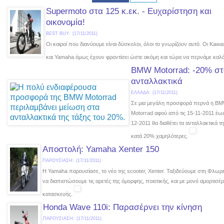
Supermoto στα 125 κ.εκ. - Ευχαρίστηση και
οικονομία!
BEST BUY:
(17/11/2011)
Οι καιροί που διανύουμε είναι δύσκολοι, όλοι το γνωρίζουν αυτό. Οι Kaw
και Yamaha όμως έχουν φροντίσει ώστε ακόμη και τώρα να περνάμε καλ
BMW Motorrad: -20% σ
ανταλλακτικά
ΕΛΛΑΔΑ:
(17/11/2011)
Σε μια μεγάλη προσφορά περνά η B
Motorrad αφού από τις 15-11-2011 έως 
12-2011 θα διαθέτει τα ανταλλακτικά τη
κατά 20% χαμηλότερες.
Αποστολή: Yamaha Xenter 150
ΠΑΡΟΥΣΙΑΣΗ:
(17/11/2011)
Η Yamaha παρουσίασε, το νέο της scooter, Xenter. Ταξιδεύουμε στη Φλωρε
να διαπιστώσουμε τις αρετές της όμορφης, ποιοτικής, και με μονό αμορτισέ
κατασκευής.
Honda Wave 110i: Παρασέρνει την κίνηση
ΠΑΡΟΥΣΙΑΣΗ:
(17/11/2011)