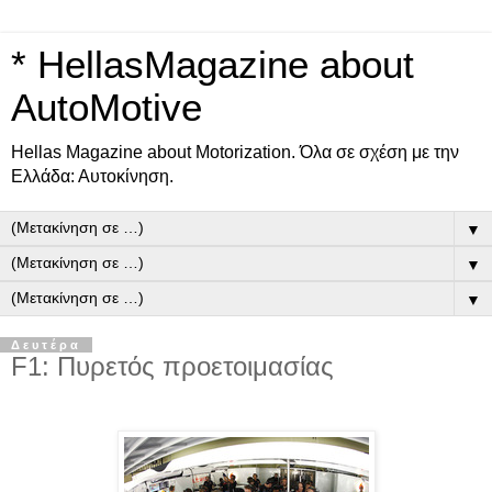
* HellasMagazine about
AutoMotive
Ηellas Μagazine about Motorization. Όλα σε σχέση με την
Ελλάδα: Αυτοκίνηση.
▼
▼
▼
Δευτέρα
F1: Πυρετός προετοιμασίας