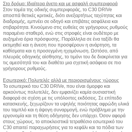
Στο δρόμο: Ιδιαίτερα άνετο και με ασφαλή συμπεριφορά
Στον τομέα της οδικής συμπεριφοράς, το C30 DRIVe
αποσπά θετικές κριτικές, διότι ανεξαρτήτως ταχύτητας και
διαδρομής, εμπνέει σε οδηγό και επιβάτες ασφάλεια και
στιβαρότητα. Κινούμενο στις ευθείες σε γρήγορους ρυθμούς
παραμένει σταθερό, ενώ στις στροφές είναι ουδέτερο με
αυξημένα όρια πρόσφυσης. Παράλληλα σε ένα ταξίδι θα
εκτιμηθεί και η άνεση που προσφέρουν η ανάρτηση, τα
καθίσματα και η προσεγμένη ηχομόνωση. Ωστόσο, από
πλευράς οδηγικής αίσθησης, το τιμόνι του δε διακρίνεται για
τις αμεσότητά του και διαθέτει μια σχετική ασάφεια σε πιο
γρήγορους ρυθμούς.
Εσωτερικό: Πολυτελές αλλά με περιορισμένους χώρους
Το εσωτερικό του C30 DRIVe, που είναι όμορφο και
αρκούντως πολυτελές, δεν εμφανίζει καμία ουσιαστική
διαφορά σε σχέση με τις υπόλοιπες εκδόσεις. Σε επίπεδο
κατασκευής, ξεχωρίζουν τα υψηλής ποιότητας αφρώδη υλικά
του ταμπλό και η άψογη συναρμογή, ενώ πρόβλημα με την
εργονομία και τη θέση οδήγησης δεν υπάρχει. Όσον αφορά
στους χώρους, το αποκλειστικά τετραθέσιο εσωτερικό του
C30 απαιτεί παραχωρήσεις για το κεφάλι και τα πόδια των