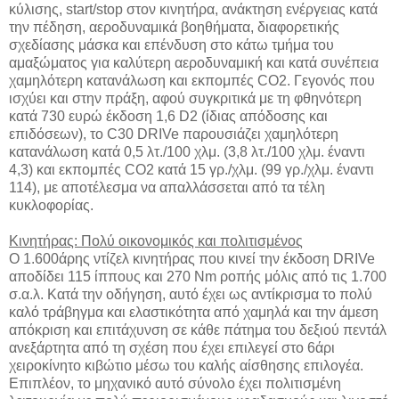
κύλισης, start/stop στον κινητήρα, ανάκτηση ενέργειας κατά
την πέδηση, αεροδυναμικά βοηθήματα, διαφορετικής
σχεδίασης μάσκα και επένδυση στο κάτω τμήμα του
αμαξώματος για καλύτερη αεροδυναμική και κατά συνέπεια
χαμηλότερη κατανάλωση και εκπομπές CO2. Γεγονός που
ισχύει και στην πράξη, αφού συγκριτικά με τη φθηνότερη
κατά 730 ευρώ έκδοση 1,6 D2 (ίδιας απόδοσης και
επιδόσεων), το C30 DRIVe παρουσιάζει χαμηλότερη
κατανάλωση κατά 0,5 λτ./100 χλμ. (3,8 λτ./100 χλμ. έναντι
4,3) και εκπομπές CO2 κατά 15 γρ./χλμ. (99 γρ./χλμ. έναντι
114), με αποτέλεσμα να απαλλάσσεται από τα τέλη
κυκλοφορίας.
Κινητήρας: Πολύ οικονομικός και πολιτισμένος
Ο 1.600άρης ντίζελ κινητήρας που κινεί την έκδοση DRIVe
αποδίδει 115 ίππους και 270 Nm ροπής μόλις από τις 1.700
σ.α.λ. Κατά την οδήγηση, αυτό έχει ως αντίκρισμα το πολύ
καλό τράβηγμα και ελαστικότητα από χαμηλά και την άμεση
απόκριση και επιτάχυνση σε κάθε πάτημα του δεξιού πεντάλ
ανεξάρτητα από τη σχέση που έχει επιλεγεί στο 6άρι
χειροκίνητο κιβώτιο μέσω του καλής αίσθησης επιλογέα.
Επιπλέον, το μηχανικό αυτό σύνολο έχει πολιτισμένη