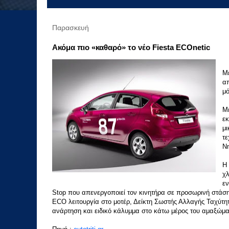
Παρασκευή
Ακόμα πιο «καθαρό» το νέο Fiesta ECOnetic
Mε
απ
μό
Mε
εκ
μι
τε
N
H 
χλ
εν
Stop που απενεργοποιεί τον κινητήρα σε προσωρινή στάση
ECO λειτουργία στο μοτέρ, Δείκτη Σωστής Αλλαγής Ταχύτητ
ανάρτηση και ειδικό κάλυμμα στο κάτω μέρος του αμαξώματ