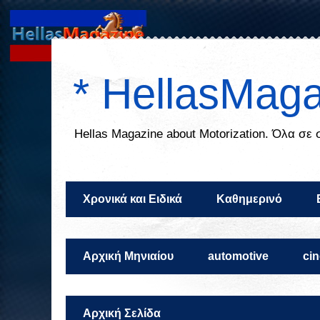
* HellasMaga
Ηellas Μagazine about Motorization. Όλα σε
Χρονικά και Ειδικά
Καθημερινό
Αρχική Μηνιαίου
automotive
ci
Αρχική Σελίδα