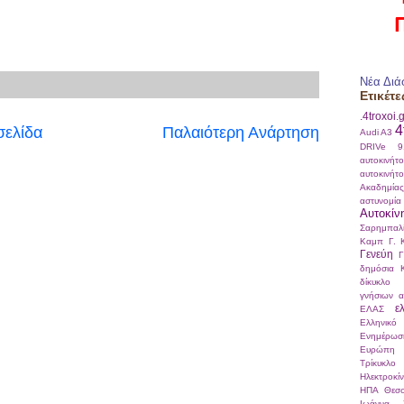
Νέα Διά
Ετικέτε
.4troxoi.
4
σελίδα
Παλαιότερη Ανάρτηση
Audi A3
DRIVe
αυτοκινήτ
αυτοκινήτ
Ακαδημί
αστυνομία
Αυτοκίν
Σαρημπαλ
Καμπ
Γ. 
Γενεύη
Γ
δημόσια 
δίκυκλο
γνήσιων α
ε
ΕΛΑΣ
Ελληνικό
Ενημέρωσ
Ευρώπη
Τρίκυκλο
Ηλεκτροκί
ΗΠΑ
Θεσσ
Ιωάννα Σ