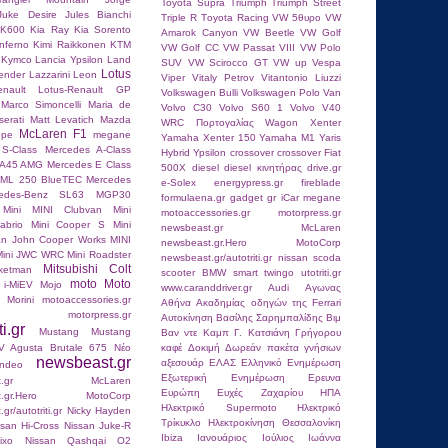
Toyota Supra
Triumph
Triumph Street
Juke Desire
Jules Bianchi
Triple R
Tοyota Racing
VW 5θυρο
VW
RK600
Kia Ray
Kia Sorento
Amarok Canyon
VW Beetle
VW Golf
nferno
Kimi Raikkοnen
KTM
VW Golf CC
VW Passat VIII
VW Polo
Kymco
Lancia Ypsilon
Land
SUV
VW Scirocco GT
VW up
Vespa
Lotus
ender
Lazzarini
Leon
Viper
Vitaly Petrov
Vitantonio Liuzzi
nault
Lotus-Renault GP
Volkswagen Bulli
Volkswagen Polo Van
Marco Simoncelli
Maria de
Volvo C30
Volvo S60 1
Volvo V40
erati
Matt Levatich
Mazda
WRC Πορτογαλίας
Wagon
Xenter
McLaren F1
upe
megane
Yamaha Xenter 150
Yamaha Μ1
Yaris
S-Class
Mercedes A-Class
Hybrid
Ypsilon
crossover
crossover Fiat
 A45 AMG
Mercedes E Class
500X
diesel
diesel κινητήρας
drive.gr
 ML 250 BlueTEC
Mercedes
e-Solex
energypress.gr
fireblade
edes-Benz SL63
MGP30
formulaena.gr
gadget
gr
iCar
megane
Mini
MINI Clubvan
Mini
motoaccessories.gr
motorpress.gr
abrio
Mini Cooper S
Mini
newsbeast.gr McLaren
an John Cooper Works
MINI
newsbeast.gr.Hero MotoCorp
Mini JWC WRC
Mini Roadster
newsbeast.gr/autotriti.gr
nissan
scoda
Mitsubishi Colt
ketman
scooter BMW
smart
twingo
utotriti.gr
moto
Moto
 i-MiEV
Mojo
www.caranddriver.gr
Αudi
Αγωνας
 Morini
motoaccessories.gr
Αθήνα
Ακαδημίας οδηγών της Ferrari
motorpress.gr
Αυτοκίνηση
Βασίλης Σαρημπαλίδης
Βιμ
ti.gr
Mustang
Mustang
Βαν ντε Καμπ
Γ. Κατσιάνη
Γρήγορου
V Agusta Brutale 675
Nέο
καφέ
Δοκιμή
Δωρεάν πακέτα γνήσιων
newsbeast.gr
αξεσουάρ
ΕΛΑΣ
Ελληνικό
Ενημέρωση
ndeo
Εξωτερική Ενημέρωση
Ερευνα
east.gr McLaren
Ευρώπη
Ευχές
Ζαχαρίου
ΗΠΑ
st.gr.Hero MotoCorp
Ηλεκτρικό Supermoto
Ηλεκτρικό
r/autotriti.gr
Nicky Hayden
Τρίκυκλο
Ηλεκτροκίνηση
Θεσσαλονίκη
ssan Hi-Cross
Nissan Juke-R
Ιbiza
Ιανουάριος
Ιούλιος
Ιωάννα
ixo
Nissan Qashqai
O2