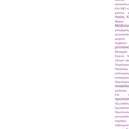
κατανάλω
ΚΙΑ RIO
κ
κράνος
Λιούις Χ
Μάρκο Σ
Μελβούρ
μεταχειρισ
μοτοσικλέ
μηχανή
Χιρβόνεν
μοτοσυκ
Μπαχρέιν
Σόρντο
Ν
οδηγοί
οί
Παγκόσμ
Παλάσκας
απόσυρση
πεπιεσμ
Πετρελαιο
πινακίδε
πράσινες 
FIA
προστα
Πρωταθλη
Σεμπάστι
Πανόπουλ
μοτοσικλέ
ταχύτερο
ταξινομησ