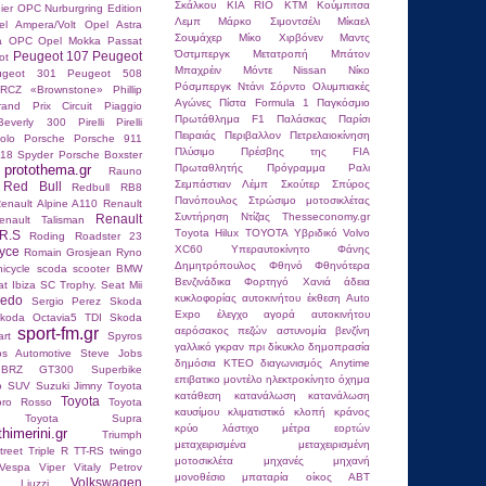
Σκάλκου
ΚΙΑ RIO
ΚΤΜ
Κούμπιτσα
ier
OPC Nurburgring Edition
Λεμπ
Μάρκο Σιμοντσέλι
Μίκαελ
el Ampera/Volt
Opel Astra
Σουμάχερ
Μίκο Χιρβόνεν
Μαντς
ra OPC
Opel Mokka
Passat
Όστμπεργκ
Μετατροπή
Μπάτον
Peugeot 107
Peugeot
ot
Μπαχρέιν
Μόντε
Νissan
Νίκο
ugeot 301
Peugeot 508
Ρόσμπεργκ
Ντάνι Σόρντο
Ολυμπιακές
RCZ «Brownstone»
Phillip
Αγώνες
Πίστα Formula 1
Παγκόσμιο
and Prix Circuit
Piaggio
Πρωτάθλημα F1
Παλάσκας
Παρίσι
Beverly 300
Pirelli
Pirelli
Πειραιάς
Περιβαλλον
Πετρελαιοκίνηση
olo
Porsche
Porsche 911
Πλύσιμο
Πρέσβης της FIA
18 Spyder
Porsche Boxster
protothema.gr
Πρωταθλητής
Πρόγραμμα
Ραλι
Rauno
Σεμπάστιαν Λέμπ
Σκούτερ
Σπύρος
Red Bull
Redbull RB8
Πανόπουλος
Στρώσιμο μοτοσικλέτας
enault Alpine A110
Renault
Συντήρηση Ντίζας
Τhesseconomy.gr
Renault
enault Talisman
Τoyota Hilux
ΤΟΥΟΤΑ
Υβριδικό Volvo
R.S
Roding Roadster 23
XC60
Υπεραυτοκίνητο
Φάνης
yce
Romain Grosjean
Ryno
Δημητρόπουλος
Φθηνό
Φθηνότερα
nicycle
scoda
scooter BMW
Βενζινάδικα
Φορτηγό
Χανιά
άδεια
t Ibiza SC Trophy.
Seat Mii
κυκλοφορίας αυτοκινήτου
έκθεση Auto
ledo
Sergio Perez
Skoda
Expo
έλεγχο
αγορά αυτοκινήτου
koda Octavia5 TDI
Skoda
sport-fm.gr
αερόσακος πεζών
αστυνομία
βενζίνη
rt
Spyros
γαλλικό γκραν πρι
δίκυκλο
δημοπρασία
os Autοmotive
Steve Jobs
δημόσια ΚΤΕΟ
διαγωνισμός Anytime
 BRZ GT300
Superbike
επιβατικο μοντέλο
ηλεκτροκίνητο όχημα
o
SUV
Suzuki Jimny
Tοyota
κατάθεση
κατανάλωση
κατανάλωση
Toyota
oro Rosso
Toyota
καυσίμου
κλιματιστικό
κλοπή
κράνος
Toyota Supra
κρύο
λάστιχο
μέτρα εορτών
thimerini.gr
Triumph
μεταχειρισμένα
μεταχειρισμένη
reet Triple R
TT-RS
twingo
μοτοσικλέτα
μηχανές
μηχανή
Vespa
Viper
Vitaly Petrov
μονοθέσιο
μπαταρία
οίκος ABT
Volkswagen
io Liuzzi