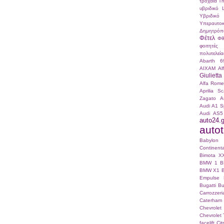
τροχαία
Τ
υβριδικό
Υβριδικό
Υπεραυτοκ
Δημητρόπ
Φέτελ
Φθ
φοιτητές
πολυτελεία
Abarth 6
AIXAM
Al
Giulietta
Alfa Romeo
Aprilia S
Zagato
A
Audi A1 S
Audi AS5
auto24.g
autotr
Babylo
Continenta
Bimota X
BMW 1
B
BMW X1
Empulse
Bugatti
Bu
Carrozze
Caterham
Chevrole
Chevrolet 
facelift
Ci