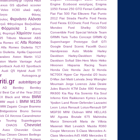
hesseconomy.gr
Τoyota Hilux
Engine
Ecoboost κινητήρας
Enigma
 Lexus GS
υβριδικό scooter
1050
Ferrari 250 GTO
Ferrari California
 Volvo XC60
υλικά αφής
Fiat
Fiat 500
Fiat Ellezero
Fiat Punto
ίνητο
Φάνης
2012
Fiat Strada
FlexFix
Ford Fiesta
Φερνάντο Αλόνσο
ουλος
Ford Fiesta ECOnetic
Ford Focus
Ford
ηνό
Φθηνότερα Βενζινάδικα
Mondeo
Ford Shelby GT500
Φόρμουλα 1
φόρος
Convertible
Ford Special Vehicle Team
Χάμιλτον
ς
Φορτηγό
Χανιά
GRMN Yaris Turbo Concept
GRMN iQ
95 Tributo Maserati
ABS
Supercharger Prototype
Golf GTI
Alfa Romeo
fa Romeo 4C
Google
Grand Scenic Facelift
Gucci
Alfa Romeo Giulietta TCT
Handpresso Auto Mobile
Harley
 Giulietta.
Aprilia Caponord
Davidson
Harley-Davidson
Harley-
carabeo
Aston Martin V12
Davidson Softail Slim
Hero Moto
Hiriko
ston Martin Vantage
Audi
Hirvonen
Hispania Racing Team
portback
Audi A3 Sportback
Honda Civic
Honda Jazz Si
Honda
Audi Q5 Hybrid
Audi TT
r
NC700X
Hyper Car
Hyundai i20
Isuzu
Autoagora.gr
iti.gr
D-Max
Jari Matti Latvala
Jeep Wrangler
autotritipro.gr
Mountain
Jorge Lorenzo
Juke Desire
n AD
Bentley
Bentley
Jules Bianchi
KTM Duke 690
Keeway
l
Best Car of the Year 2012
RK600
Kia Ray
Kia Sorento
Kia Soul
BMW
XX
Black and White
Inferno
Kimi Raikkοnen
Kymco
Lancia
BMW M135i
MW σειρά 1
Ypsilon
Land Rover Defender
Lazzarini
BMW Zagato Coupe
Brammo
Leon
Lotus Renault
Lotus-Renault GP
Bridgestone
Bruno Senna
MGP30
MINI Clubvan
MINI HELLAS
ick
C4 Aircross
Carandmotor
MV Agusta Brutale 675
Mahindra
ria Touring Superleggera
Marco Simoncelli
Maria de Villota
Chevrolet
CHAOS
Maserati
Matt Levatich
Mazda R360
t Aveo
Chevrolet Cruze
Coupe
Merceces S-Class
Mercedes A-
Trax
Citroen
Citroen Berlingo
Class
Mercedes A45 AMG
Mercedes E
troen C1
Citroen DS Numero