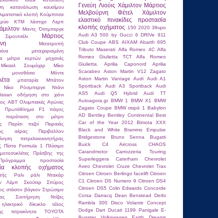
Γενεύη
Λιούις Χάμιλτον
Μάρτιος
ση
κατανάλωση καυσίμου
Μελβούρνη
Φέτελ
Χάμιλτον
λιματιστικό
κλοπή
Κούμπιτσα
ελαστικό
πινακίδες
προστασία
κρύο
ΚΤΜ
λάστιχο
Λεμπ
κλοπής οχήματος
150
2020
3θυρο
άμιλτον
Μαντς Όστμπεργκ
Audi A3
500 by Gucci
6 DRIVe
911
Μάρτιος
ιμοντσέλι
Club Coupe
ABS
AIXAM
Abarth 695
νη
Μετατροπή
Tributo Maserati
Alfa Romeo 4C
Alfa
μένα
μεταχειρισμένη
Romeo Giulietta TCT
Alfa Romeo
τα
μέτρα εορτών
μηχανές
Giulietta.
Aprilia Caponord
Aprilia
Μίκαελ Σουμάχερ
Μίκο
Scarabeo
Aston Martin V12 Zagato
μονοθέσιο
Μόντε
Aston Martin Vantage
Audi
Audi A1
λέτα
μπαταρία
Μπάτον
Sportback
Audi A3 Sportback
Audi
Νίκο Ρόσμπεργκ
Ντάνι
AS5
Audi Q5 Hybrid
Audi TT
issan
οδήγηση στο χιόνι
Autoagora.gr
BMW 1
BMW X1
BMW
κος ABT
Ολυμπιακές Αγώνες
Zagato Coupe
BMW σειρά 1
Babylon
ιο Πρωτάθλημα F1
πάγος
AD
Bentley
Bentley Continental
Best
παράταση στο μέτρο
Car of the Year 2012
Bimota XXX
ς
Παρίσι
πεζοί
Πειραιάς
Black and White
Brammo Empulse
ένος αέρας
Περιβαλλον
Bridgestone
Bruno Senna
Bugatti
κίνηση
πετρελαιοκινητήρας
Buick
C4 Aircross
CHAOS
ς
Πίστα Formula 1
Πλύσιμο
Carandmotor
Carrozzeria Touring
μοτοσυκλέτες
Πρέσβης της
Superleggera
Caterham
Chevrolet
Πρόγραμμα
προστασία
Aveo
Chevrolet Cruze
Chevrolet Trax
σία κλοπής οχήματος
Citroen
Citroen Berlingo facelift
Citroen
τής
Ραλι
ράλι Ντακάρ
C1
Citroen DS Numero 9
Citroen DS4
αν Λέμπ
Σκούτερ
Σπύρος
Citroen DS5
Colin Edwards
Concorde
ος
στέισον βάγκον
Στρώσιμο
Corsa
Darracq
Dean Benstead
Derbi
τας
Συντήρηση Ντίζας
Rambla 300
Disco Volante Concept
 ηλεκτρικό δίκυκλο
τέλος
Dodge Dart
Ducati 1199 Panigale
E-
ης
τετρακίνητα
ΤΟΥΟΤΑ
Bugster Volkswagen
Earth Dreams