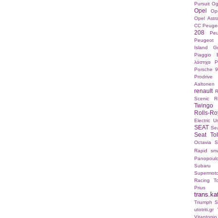
Pursuit
Og
Opel
Op
Opel Ast
CC
Peuge
208
Pe
Peugeot 
Island Gr
Piaggio 
λάστιχα
P
Porsche 9
Prodrive
Aaltonen
renault
R
Scenic
R
Twingo 
Rolls-Ro
Electric U
SEAT
Sea
Seat To
Octavia
S
Rapid
sma
Panopoul
Subaru
Supermot
Racing
T
Prius
trans.ka
Triumph St
utotriti.gr
Vitanton