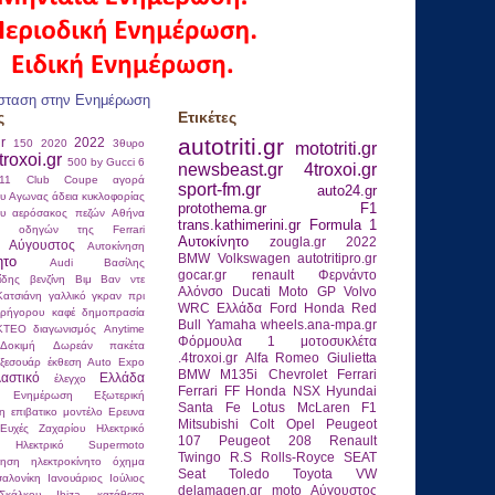
σταση στην Ενημέρωση
ς
Ετικέτες
autotriti.gr
gr
2022
150
2020
3θυρο
mototriti.gr
troxoi.gr
500 by Gucci
6
newsbeast.gr
4troxoi.gr
911 Club Coupe
αγορά
sport-fm.gr
auto24.gr
ου
Αγωνας
άδεια κυκλοφορίας
protothema.gr
F1
ου
αερόσακος πεζών
Αθήνα
trans.kathimerini.gr
Formula 1
ας οδηγών της Ferrari
Αυτοκίνητο
zougla.gr
2022
Αύγουστος
Αυτοκίνηση
BMW
Volkswagen
autotritipro.gr
ητο
Αudi
Βασίλης
gocar.gr
renault
Φερνάντο
ίδης
βενζίνη
Βιμ Βαν ντε
Αλόνσο
Ducati
Moto GP
Volvo
Κατσιάνη
γαλλικό γκραν πρι
WRC
Ελλάδα
Ford
Honda
Red
ρήγορου καφέ
δημοπρασία
Bull
Yamaha
wheels.ana-mpa.gr
ΚΤΕΟ
διαγωνισμός Anytime
Φόρμουλα 1
μοτοσυκλέτα
Δοκιμή
Δωρεάν πακέτα
.4troxoi.gr
Alfa Romeo Giulietta
ξεσουάρ
έκθεση Auto Expo
BMW M135i
Chevrolet
Ferrari
λαστικό
Ελλάδα
έλεγχο
Ferrari FF
Honda NSX
Hyundai
Ενημέρωση
Εξωτερική
Santa Fe
Lotus
McLaren F1
η
επιβατικο μοντέλο
Ερευνα
Mitsubishi Colt
Opel
Peugeot
Ευχές
Ζαχαρίου
Ηλεκτρικό
107
Peugeot 208
Renault
Ηλεκτρικό Supermoto
Twingo R.S
Rolls-Royce
SEAT
νηση
ηλεκτροκίνητο όχημα
Seat Toledo
Toyota
VW
αλονίκη
Ιανουάριος
Ιούλιος
delamagen.gr
moto
Αύγουστος
κάλκου
Ιbiza
κατάθεση