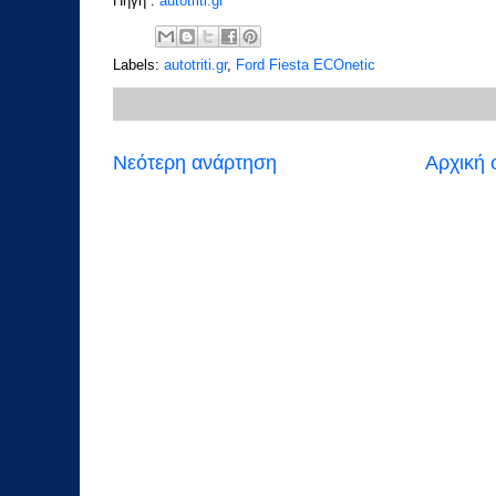
Πηγή :
autotriti.gr
Labels:
autotriti.gr
,
Ford Fiesta ECOnetic
Νεότερη ανάρτηση
Αρχική 