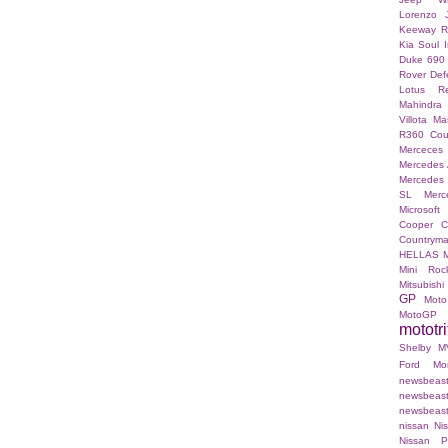
Lorenzo
Keeway 
Kia Soul I
Duke 690
Rover Def
Lotus Re
Mahindra
Villota
Mas
R360 Co
Merceces 
Mercedes
Mercedes
SL
Merc
Microsoft
Cooper C
Countrym
HELLAS
Mini Roc
Mitsubishi
GP
Moto
MotoGP
mototri
Shelby
M
Ford Mo
newsb
newsbea
newsbeast.g
nissan
Ni
Nissan P