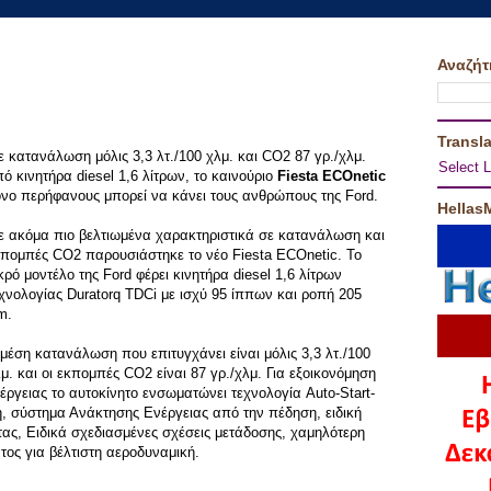
Αναζήτ
Transla
 κατανάλωση μόλις 3,3 λτ./100 χλμ. και CO2 87 γρ./χλμ.
Select 
ό κινητήρα diesel 1,6 λίτρων, το καινούριο
Fiesta ECOnetic
νο περήφανους μπορεί να κάνει τους ανθρώπους της Ford.
Hellas
 ακόμα πιο βελτιωμένα χαρακτηριστικά σε κατανάλωση και
πομπές CO2 παρουσιάστηκε το νέο Fiesta ECOnetic. Το
κρό μοντέλο της Ford φέρει κινητήρα diesel 1,6 λίτρων
χνολογίας Duratorq TDCi με ισχύ 95 ίππων και ροπή 205
m.
μέση κατανάλωση που επιτυγχάνει είναι μόλις 3,3 λτ./100
μ. και οι εκπομπές CO2 είναι 87 γρ./χλμ. Για εξοικονόμηση
έργειας το αυτοκίνητο ενσωματώνει τεχνολογία Auto-Start-
, σύστημα Ανάκτησης Ενέργειας από την πέδηση, ειδική
ας, Ειδικά σχεδιασμένες σχέσεις μετάδοσης, χαμηλότερη
ος για βέλτιστη αεροδυναμική.