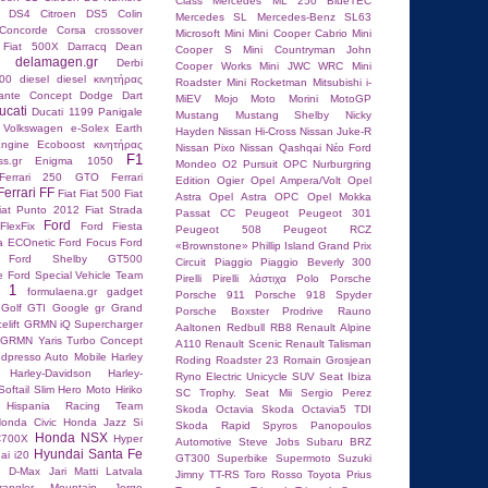
Class
Mercedes ML 250 BlueTEC
n DS4
Citroen DS5
Colin
Mercedes SL
Mercedes-Benz SL63
Concorde
Corsa
crossover
Microsoft
Mini
Mini Cooper Cabrio
Mini
 Fiat 500X
Darracq
Dean
Cooper S
Mini Countryman John
delamagen.gr
Derbi
Cooper Works
Mini JWC WRC
Mini
00
diesel
diesel κινητήρας
Roadster
Mini Rocketman
Mitsubishi i-
lante Concept
Dodge Dart
MiEV
Mojo
Moto Morini
MotoGP
ucati
Ducati 1199 Panigale
Mustang
Mustang Shelby
Nicky
 Volkswagen
e-Solex
Earth
Hayden
Nissan Hi-Cross
Nissan Juke-R
ngine
Ecoboost κινητήρας
Nissan Pixo
Nissan Qashqai
Nέο Ford
F1
ss.gr
Enigma 1050
Mondeo
O2 Pursuit
OPC Nurburgring
Ferrari 250 GTO
Ferrari
Edition
Ogier
Opel Ampera/Volt
Opel
Ferrari FF
Fiat
Fiat 500
Fiat
Astra
Opel Astra OPC
Opel Mokka
iat Punto 2012
Fiat Strada
Passat CC
Peugeot
Peugeot 301
Ford
FlexFix
Ford Fiesta
Peugeot 508
Peugeot RCZ
ta ECOnetic
Ford Focus
Ford
«Brownstone»
Phillip Island Grand Prix
Ford Shelby GT500
Circuit
Piaggio
Piaggio Beverly 300
e
Ford Special Vehicle Team
Pirelli
Pirelli λάστιχα
Polo
Porsche
a 1
formulaena.gr
gadget
Porsche 911
Porsche 918 Spyder
Golf GTI
Google
gr
Grand
Porsche Boxster
Prodrive
Rauno
elift
GRMN iQ Supercharger
Aaltonen
Redbull RB8
Renault Alpine
GRMN Yaris Turbo Concept
A110
Renault Scenic
Renault Talisman
dpresso Auto Mobile
Harley
Roding Roadster 23
Romain Grosjean
Harley-Davidson
Harley-
Ryno Electric Unicycle
SUV
Seat Ibiza
oftail Slim
Hero Moto
Hiriko
SC Trophy.
Seat Mii
Sergio Perez
Hispania Racing Team
Skoda Octavia
Skoda Octavia5 TDI
onda Civic
Honda Jazz Si
Skoda Rapid
Spyros Panopoulos
Honda NSX
C700X
Hyper
Autοmotive
Steve Jobs
Subaru BRZ
Hyundai Santa Fe
ai i20
GT300
Superbike
Supermoto
Suzuki
u D-Max
Jari Matti Latvala
Jimny
TT-RS
Toro Rosso
Toyota Prius
angler Mountain
Jorge