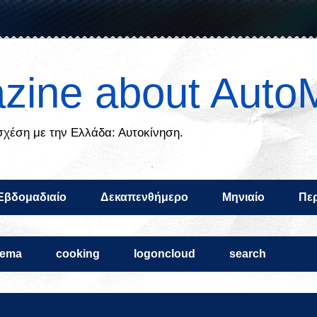
zine about Auto
 σχέση με την Ελλάδα: Αυτοκίνηση.
Εβδομαδιαίο
Δεκαπενθήμερο
Μηνιαίο
Περ
nema
cooking
logoncloud
search