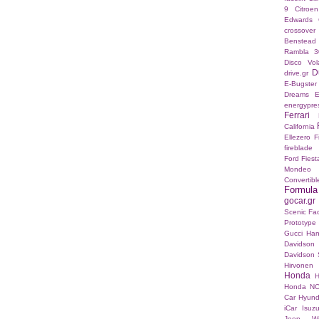
9
Citroe
Edwards
crossover
Benstead
Rambla 3
Disco Vo
D
drive.gr
E-Bugster
Dreams E
energypre
Ferrari
California
Ellezero
F
fireblade
Ford Fies
Mondeo
Convertibl
Formul
gocar.gr
Scenic Fac
Prototype
Gucci
Han
Davidson
Davidson S
Hirvonen
Honda
H
Honda N
Car
Hyund
iCar
Isuz
Jeep Wr