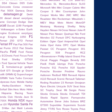
Class
Mercedes ML 250 BlueTEC
n DS4
Citroen DS5
Colin
Mercedes SL
Mercedes-Benz SL63
Concorde
Corsa
crossover
Microsoft
Mini
Mini Cooper Cabrio
Mini
 Fiat 500X
Darracq
Dean
Cooper S
Mini Countryman John
delamagen.gr
Derbi
Cooper Works
Mini JWC WRC
Mini
00
diesel
diesel κινητήρας
Roadster
Mini Rocketman
Mitsubishi i-
lante Concept
Dodge Dart
MiEV
Mojo
Moto Morini
MotoGP
ucati
Ducati 1199 Panigale
Mustang
Mustang Shelby
Nicky
 Volkswagen
e-Solex
Earth
Hayden
Nissan Hi-Cross
Nissan Juke-R
ngine
Ecoboost κινητήρας
Nissan Pixo
Nissan Qashqai
Nέο Ford
F1
ss.gr
Enigma 1050
Mondeo
O2 Pursuit
OPC Nurburgring
Ferrari 250 GTO
Ferrari
Edition
Ogier
Opel Ampera/Volt
Opel
Ferrari FF
Fiat
Fiat 500
Fiat
Astra
Opel Astra OPC
Opel Mokka
iat Punto 2012
Fiat Strada
Passat CC
Peugeot
Peugeot 301
Ford
FlexFix
Ford Fiesta
Peugeot 508
Peugeot RCZ
ta ECOnetic
Ford Focus
Ford
«Brownstone»
Phillip Island Grand Prix
Ford Shelby GT500
Circuit
Piaggio
Piaggio Beverly 300
e
Ford Special Vehicle Team
Pirelli
Pirelli λάστιχα
Polo
Porsche
a 1
formulaena.gr
gadget
Porsche 911
Porsche 918 Spyder
Golf GTI
Google
gr
Grand
Porsche Boxster
Prodrive
Rauno
elift
GRMN iQ Supercharger
Aaltonen
Redbull RB8
Renault Alpine
GRMN Yaris Turbo Concept
A110
Renault Scenic
Renault Talisman
dpresso Auto Mobile
Harley
Roding Roadster 23
Romain Grosjean
Harley-Davidson
Harley-
Ryno Electric Unicycle
SUV
Seat Ibiza
oftail Slim
Hero Moto
Hiriko
SC Trophy.
Seat Mii
Sergio Perez
Hispania Racing Team
Skoda Octavia
Skoda Octavia5 TDI
onda Civic
Honda Jazz Si
Skoda Rapid
Spyros Panopoulos
Honda NSX
C700X
Hyper
Autοmotive
Steve Jobs
Subaru BRZ
Hyundai Santa Fe
ai i20
GT300
Superbike
Supermoto
Suzuki
u D-Max
Jari Matti Latvala
Jimny
TT-RS
Toro Rosso
Toyota Prius
angler Mountain
Jorge