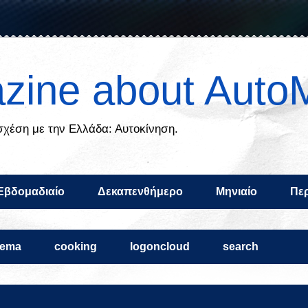
zine about Auto
 σχέση με την Ελλάδα: Αυτοκίνηση.
Εβδομαδιαίο
Δεκαπενθήμερο
Μηνιαίο
Περ
nema
cooking
logoncloud
search