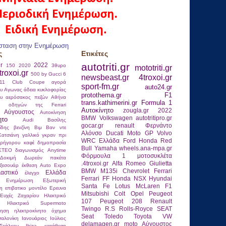
σταση στην Ενημέρωση
ς
Ετικέτες
autotriti.gr
gr
2022
150
2020
3θυρο
mototriti.gr
troxoi.gr
500 by Gucci
6
newsbeast.gr
4troxoi.gr
911 Club Coupe
αγορά
sport-fm.gr
auto24.gr
ου
Αγωνας
άδεια κυκλοφορίας
protothema.gr
F1
ου
αερόσακος πεζών
Αθήνα
trans.kathimerini.gr
Formula 1
ας οδηγών της Ferrari
Αυτοκίνητο
zougla.gr
2022
Αύγουστος
Αυτοκίνηση
BMW
Volkswagen
autotritipro.gr
ητο
Αudi
Βασίλης
gocar.gr
renault
Φερνάντο
ίδης
βενζίνη
Βιμ Βαν ντε
Αλόνσο
Ducati
Moto GP
Volvo
Κατσιάνη
γαλλικό γκραν πρι
WRC
Ελλάδα
Ford
Honda
Red
ρήγορου καφέ
δημοπρασία
Bull
Yamaha
wheels.ana-mpa.gr
ΚΤΕΟ
διαγωνισμός Anytime
Φόρμουλα 1
μοτοσυκλέτα
Δοκιμή
Δωρεάν πακέτα
.4troxoi.gr
Alfa Romeo Giulietta
ξεσουάρ
έκθεση Auto Expo
BMW M135i
Chevrolet
Ferrari
λαστικό
Ελλάδα
έλεγχο
Ferrari FF
Honda NSX
Hyundai
Ενημέρωση
Εξωτερική
Santa Fe
Lotus
McLaren F1
η
επιβατικο μοντέλο
Ερευνα
Mitsubishi Colt
Opel
Peugeot
Ευχές
Ζαχαρίου
Ηλεκτρικό
107
Peugeot 208
Renault
Ηλεκτρικό Supermoto
Twingo R.S
Rolls-Royce
SEAT
νηση
ηλεκτροκίνητο όχημα
Seat Toledo
Toyota
VW
αλονίκη
Ιανουάριος
Ιούλιος
delamagen.gr
moto
Αύγουστος
κάλκου
Ιbiza
κατάθεση