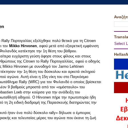
Αναζήτ
en
Transla
 Rally Πορτογαλίας εξελίχθηκε πολύ θετικά για τη Citroen
Select 
ι τον
Mikko Hirvonen
, αφού μετά από εξαιρετική εμφάνιση
Φινλανδός κατέκτησε την 1η θέση του βάθρου.
Hellas
ιαίτερα ευχάριστη γεύση άφησε στους φίλους και στους
θρώπους της Citroen το Rally Πορτογαλλίας, αφού ο οδηγός
ς Mikko Hirvonen με συνοδηγό τον Jarmo Lehtinen
τέκτησαν την 1η θέση του δύσκολου και αρκετά σκληρού
τού αγώνα. Αυτή είναι η 15η νίκη του στο Παγκόσμιο
ωτάθλημα Rally (WRC) για τον Φινλανδό ο οποίος βρίσκεται
λέον 9 βαθμούς μπροστά από τον «ομόσταυλο» του
bastien Loeb στην κούρσα για την ανάδειξη του
ρωταθλητή οδηγού. Ο Hirvonen πήρε την πρωτοπορία ήδη
ό τη 2η ειδική διαδρομή της Παρασκευής διατηρώντας την
 αυτό ήταν ένα πολύ δύσκολο rally» δήλωσε ο έμπειρος
ιακής και τελευταίας μέρας του αγώνα που έκανε τη ζωή