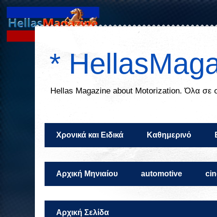
* HellasMaga
Ηellas Μagazine about Motorization. Όλα σε
Χρονικά και Ειδικά
Καθημερινό
Αρχική Μηνιαίου
automotive
ci
Αρχική Σελίδα