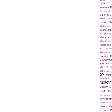
Lorenzo
Keeway 
Kia Soul I
Duke 690
Rover Def
Lotus Re
Mahindra
Villota
Mas
R360 Co
Merceces 
Mercedes
Mercedes
SL
Merc
Microsoft
Cooper C
Countrym
HELLAS
Mini Roc
Mitsubishi
GP
Moto
MotoGP
mototri
Shelby
M
Ford Mo
newsb
newsbea
newsbeast.g
nissan
Ni
Nissan P