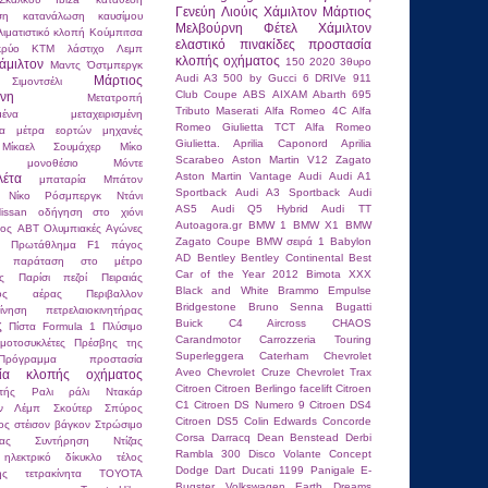
Γενεύη
Λιούις Χάμιλτον
Μάρτιος
ση
κατανάλωση καυσίμου
Μελβούρνη
Φέτελ
Χάμιλτον
λιματιστικό
κλοπή
Κούμπιτσα
ελαστικό
πινακίδες
προστασία
κρύο
ΚΤΜ
λάστιχο
Λεμπ
κλοπής οχήματος
150
2020
3θυρο
άμιλτον
Μαντς Όστμπεργκ
Audi A3
500 by Gucci
6 DRIVe
911
Μάρτιος
ιμοντσέλι
Club Coupe
ABS
AIXAM
Abarth 695
νη
Μετατροπή
Tributo Maserati
Alfa Romeo 4C
Alfa
μένα
μεταχειρισμένη
Romeo Giulietta TCT
Alfa Romeo
τα
μέτρα εορτών
μηχανές
Giulietta.
Aprilia Caponord
Aprilia
Μίκαελ Σουμάχερ
Μίκο
Scarabeo
Aston Martin V12 Zagato
μονοθέσιο
Μόντε
Aston Martin Vantage
Audi
Audi A1
λέτα
μπαταρία
Μπάτον
Sportback
Audi A3 Sportback
Audi
Νίκο Ρόσμπεργκ
Ντάνι
AS5
Audi Q5 Hybrid
Audi TT
issan
οδήγηση στο χιόνι
Autoagora.gr
BMW 1
BMW X1
BMW
κος ABT
Ολυμπιακές Αγώνες
Zagato Coupe
BMW σειρά 1
Babylon
ιο Πρωτάθλημα F1
πάγος
AD
Bentley
Bentley Continental
Best
παράταση στο μέτρο
Car of the Year 2012
Bimota XXX
ς
Παρίσι
πεζοί
Πειραιάς
Black and White
Brammo Empulse
ένος αέρας
Περιβαλλον
Bridgestone
Bruno Senna
Bugatti
κίνηση
πετρελαιοκινητήρας
Buick
C4 Aircross
CHAOS
ς
Πίστα Formula 1
Πλύσιμο
Carandmotor
Carrozzeria Touring
μοτοσυκλέτες
Πρέσβης της
Superleggera
Caterham
Chevrolet
Πρόγραμμα
προστασία
Aveo
Chevrolet Cruze
Chevrolet Trax
σία κλοπής οχήματος
Citroen
Citroen Berlingo facelift
Citroen
τής
Ραλι
ράλι Ντακάρ
C1
Citroen DS Numero 9
Citroen DS4
αν Λέμπ
Σκούτερ
Σπύρος
Citroen DS5
Colin Edwards
Concorde
ος
στέισον βάγκον
Στρώσιμο
Corsa
Darracq
Dean Benstead
Derbi
τας
Συντήρηση Ντίζας
Rambla 300
Disco Volante Concept
 ηλεκτρικό δίκυκλο
τέλος
Dodge Dart
Ducati 1199 Panigale
E-
ης
τετρακίνητα
ΤΟΥΟΤΑ
Bugster Volkswagen
Earth Dreams