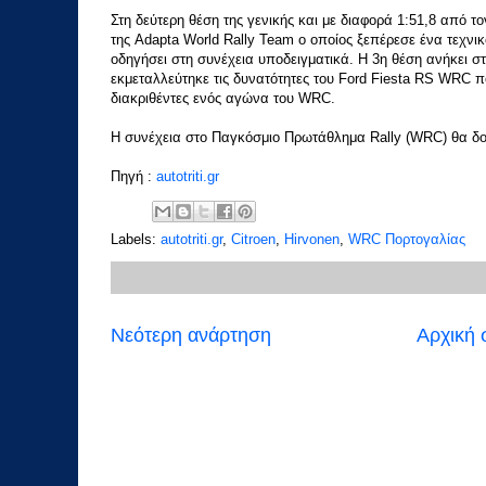
Στη δεύτερη θέση της γενικής και με διαφορά 1:51,8 από 
της Adapta World Rally Team o οποίος ξεπέρεσε ένα τεχνι
οδηγήσει στη συνέχεια υποδειγματικά. Η 3η θέση ανήκει σ
εκμεταλλεύτηκε τις δυνατότητες του Ford Fiesta RS WRC π
διακριθέντες ενός αγώνα του WRC.
H συνέχεια στο Παγκόσμιο Πρωτάθλημα Rally (WRC) θα δοθε
Πηγή :
autotriti.gr
Labels:
autotriti.gr
,
Citroen
,
Hirvonen
,
WRC Πορτογαλίας
Νεότερη ανάρτηση
Αρχική 