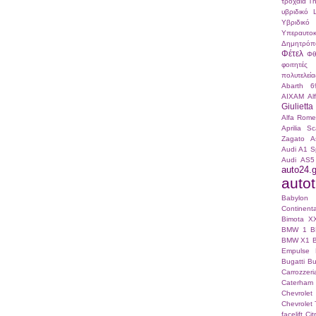
τροχαία
Τ
υβριδικό
Υβριδικό
Υπεραυτοκ
Δημητρόπ
Φέτελ
Φθ
φοιτητές
πολυτελεία
Abarth 6
AIXAM
Al
Giulietta
Alfa Romeo
Aprilia S
Zagato
A
Audi A1 S
Audi AS5
auto24.g
autotr
Babylo
Continenta
Bimota X
BMW 1
B
BMW X1
Empulse
Bugatti
Bu
Carrozze
Caterham
Chevrole
Chevrolet 
facelift
Ci