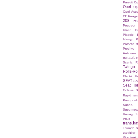
Pursuit
Og
Opel
Op
Opel Ast
CC
Peuge
208
Pe
Peugeot 
Island Gr
Piaggio 
λάστιχα
P
Porsche 9
Prodrive
Aaltonen
renault
R
Scenic
R
Twingo 
Rolls-Ro
Electric U
SEAT
Sea
Seat To
Octavia
S
Rapid
sma
Panopoul
Subaru
Supermot
Racing
T
Prius
trans.ka
Triumph St
utotriti.gr
Vitanton