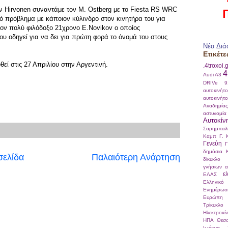
τον Hirvonen συναντάμε τον M. Ostberg με το Fiesta RS WRC
κό πρόβλημα με κάποιον κύλινδρο στον κινητήρα του για
τον πολύ φιλόδοξο 21χρονο E.Novikov ο οποίος
ου οδηγεί για να δει για πρώτη φορά το όνομά του στους
Νέα Διά
Ετικέτε
ί στις 27 Απριλίου στην Αργεντινή.
.4troxoi.
4
Audi A3
DRIVe
αυτοκινήτ
αυτοκινήτ
Ακαδημί
αστυνομία
Αυτοκίν
Σαρημπαλ
Καμπ
Γ. 
Γενεύη
Γ
δημόσια 
σελίδα
Παλαιότερη Ανάρτηση
δίκυκλο
γνήσιων α
ε
ΕΛΑΣ
Ελληνικό
Ενημέρωσ
Ευρώπη
Τρίκυκλο
Ηλεκτροκί
ΗΠΑ
Θεσσ
Ιωάννα Σ