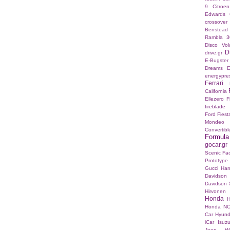
9
Citroe
Edwards
crossover
Benstead
Rambla 3
Disco Vo
D
drive.gr
E-Bugster
Dreams E
energypre
Ferrari
California
Ellezero
F
fireblade
Ford Fies
Mondeo
Convertibl
Formul
gocar.gr
Scenic Fac
Prototype
Gucci
Han
Davidson
Davidson S
Hirvonen
Honda
H
Honda N
Car
Hyund
iCar
Isuz
Jeep Wr