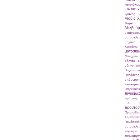
κατανάλω
ΚΙΑ RIO
κ
κράνος
Λιούις Χ
Μάρκο Σ
Μελβούρ
μεταχειρισ
μοτοσικλέ
μηχανή
Χιρβόνεν
μοτοσυκ
Μπαχρέιν
Σόρντο
Ν
οδηγοί
οί
Παγκόσμ
Παλάσκας
απόσυρση
πεπιεσμ
Πετρελαιο
πινακίδε
πράσινες 
FIA
προστα
Πρωταθλη
Σεμπάστι
Πανόπουλ
μοτοσικλέ
ταχύτερο
ταξινομησ