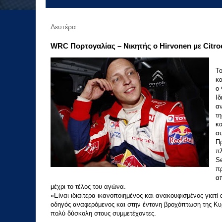
Δευτέρα
WRC Πορτογαλίας – Nικητής ο Hirvonen με Citro
To
κα
ο 
Ιδ
αν
τη
κα
αυ
Πρ
π
Se
π
απ
μέχρι το τέλος του αγώνα.
«Είναι ιδιαίτερα ικανοποιημένος και ανακουφισμένος γιατί
οδηγός αναφερόμενος και στην έντονη βροχόπτωση της Κυρ
πολύ δύσκολη στους συμμετέχοντες.