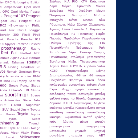
Σκάλκου
ΚΙΑ RIO
ΚΤΜ
Κούμπιτσα
ier
OPC Nurburgring Edition
Λεμπ
Μάρκο Σιμοντσέλι
Μίκαελ
el Ampera/Volt
Opel Astra
Σουμάχερ
Μίκο Χιρβόνεν
Μαντς
ra OPC
Opel Mokka
Passat
Όστμπεργκ
Μετατροπή
Μπάτον
Peugeot 107
Peugeot
ot
Μπαχρέιν
Μόντε
Νissan
Νίκο
ugeot 301
Peugeot 508
Ρόσμπεργκ
Ντάνι Σόρντο
Ολυμπιακές
RCZ «Brownstone»
Phillip
Αγώνες
Πίστα Formula 1
Παγκόσμιο
and Prix Circuit
Piaggio
Πρωτάθλημα F1
Παλάσκας
Παρίσι
Beverly 300
Pirelli
Pirelli
Πειραιάς
Περιβαλλον
Πετρελαιοκίνηση
olo
Porsche
Porsche 911
Πλύσιμο
Πρέσβης της FIA
18 Spyder
Porsche Boxster
protothema.gr
Πρωταθλητής
Πρόγραμμα
Ραλι
Rauno
Σεμπάστιαν Λέμπ
Σκούτερ
Σπύρος
Red Bull
Redbull RB8
Πανόπουλος
Στρώσιμο μοτοσικλέτας
enault Alpine A110
Renault
Συντήρηση Ντίζας
Τhesseconomy.gr
Renault
enault Talisman
Τoyota Hilux
ΤΟΥΟΤΑ
Υβριδικό Volvo
R.S
Roding Roadster 23
XC60
Υπεραυτοκίνητο
Φάνης
yce
Romain Grosjean
Ryno
Δημητρόπουλος
Φθηνό
Φθηνότερα
nicycle
scoda
scooter BMW
Βενζινάδικα
Φορτηγό
Χανιά
άδεια
t Ibiza SC Trophy.
Seat Mii
κυκλοφορίας αυτοκινήτου
έκθεση Auto
ledo
Sergio Perez
Skoda
Expo
έλεγχο
αγορά αυτοκινήτου
koda Octavia5 TDI
Skoda
sport-fm.gr
αερόσακος πεζών
αστυνομία
βενζίνη
rt
Spyros
γαλλικό γκραν πρι
δίκυκλο
δημοπρασία
os Autοmotive
Steve Jobs
δημόσια ΚΤΕΟ
διαγωνισμός Anytime
 BRZ GT300
Superbike
επιβατικο μοντέλο
ηλεκτροκίνητο όχημα
o
SUV
Suzuki Jimny
Tοyota
κατάθεση
κατανάλωση
κατανάλωση
Toyota
oro Rosso
Toyota
καυσίμου
κλιματιστικό
κλοπή
κράνος
Toyota Supra
κρύο
λάστιχο
μέτρα εορτών
thimerini.gr
Triumph
μεταχειρισμένα
μεταχειρισμένη
reet Triple R
TT-RS
twingo
μοτοσικλέτα
μηχανές
μηχανή
Vespa
Viper
Vitaly Petrov
μονοθέσιο
μπαταρία
οίκος ABT
Volkswagen
io Liuzzi