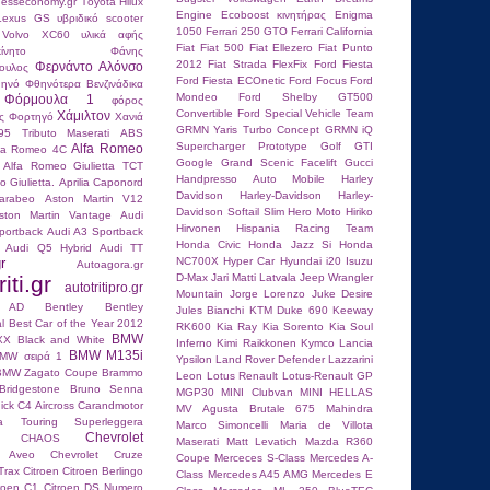
hesseconomy.gr
Τoyota Hilux
Engine
Ecoboost κινητήρας
Enigma
 Lexus GS
υβριδικό scooter
1050
Ferrari 250 GTO
Ferrari California
 Volvo XC60
υλικά αφής
Fiat
Fiat 500
Fiat Ellezero
Fiat Punto
ίνητο
Φάνης
2012
Fiat Strada
FlexFix
Ford Fiesta
Φερνάντο Αλόνσο
ουλος
Ford Fiesta ECOnetic
Ford Focus
Ford
ηνό
Φθηνότερα Βενζινάδικα
Mondeo
Ford Shelby GT500
Φόρμουλα 1
φόρος
Convertible
Ford Special Vehicle Team
Χάμιλτον
ς
Φορτηγό
Χανιά
GRMN Yaris Turbo Concept
GRMN iQ
95 Tributo Maserati
ABS
Supercharger Prototype
Golf GTI
Alfa Romeo
fa Romeo 4C
Google
Grand Scenic Facelift
Gucci
Alfa Romeo Giulietta TCT
Handpresso Auto Mobile
Harley
 Giulietta.
Aprilia Caponord
Davidson
Harley-Davidson
Harley-
carabeo
Aston Martin V12
Davidson Softail Slim
Hero Moto
Hiriko
ston Martin Vantage
Audi
Hirvonen
Hispania Racing Team
portback
Audi A3 Sportback
Honda Civic
Honda Jazz Si
Honda
Audi Q5 Hybrid
Audi TT
r
NC700X
Hyper Car
Hyundai i20
Isuzu
Autoagora.gr
iti.gr
D-Max
Jari Matti Latvala
Jeep Wrangler
autotritipro.gr
Mountain
Jorge Lorenzo
Juke Desire
n AD
Bentley
Bentley
Jules Bianchi
KTM Duke 690
Keeway
l
Best Car of the Year 2012
RK600
Kia Ray
Kia Sorento
Kia Soul
BMW
XX
Black and White
Inferno
Kimi Raikkοnen
Kymco
Lancia
BMW M135i
MW σειρά 1
Ypsilon
Land Rover Defender
Lazzarini
BMW Zagato Coupe
Brammo
Leon
Lotus Renault
Lotus-Renault GP
Bridgestone
Bruno Senna
MGP30
MINI Clubvan
MINI HELLAS
ick
C4 Aircross
Carandmotor
MV Agusta Brutale 675
Mahindra
ria Touring Superleggera
Marco Simoncelli
Maria de Villota
Chevrolet
CHAOS
Maserati
Matt Levatich
Mazda R360
t Aveo
Chevrolet Cruze
Coupe
Merceces S-Class
Mercedes A-
Trax
Citroen
Citroen Berlingo
Class
Mercedes A45 AMG
Mercedes E
troen C1
Citroen DS Numero