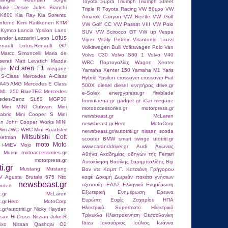
Toyota Supra
Triumph
Triumph Street
Juke Desire
Jules Bianchi
Triple R
Tοyota Racing
VW 5θυρο
VW
RK600
Kia Ray
Kia Sorento
Amarok Canyon
VW Beetle
VW Golf
nferno
Kimi Raikkοnen
KTM
VW Golf CC
VW Passat VIII
VW Polo
Kymco
Lancia Ypsilon
Land
SUV
VW Scirocco GT
VW up
Vespa
Lotus
ender
Lazzarini
Leon
Viper
Vitaly Petrov
Vitantonio Liuzzi
nault
Lotus-Renault GP
Volkswagen Bulli
Volkswagen Polo Van
Marco Simoncelli
Maria de
Volvo C30
Volvo S60 1
Volvo V40
erati
Matt Levatich
Mazda
WRC Πορτογαλίας
Wagon
Xenter
McLaren F1
upe
megane
Yamaha Xenter 150
Yamaha Μ1
Yaris
S-Class
Mercedes A-Class
Hybrid
Ypsilon
crossover
crossover Fiat
 A45 AMG
Mercedes E Class
500X
diesel
diesel κινητήρας
drive.gr
 ML 250 BlueTEC
Mercedes
e-Solex
energypress.gr
fireblade
edes-Benz SL63
MGP30
formulaena.gr
gadget
gr
iCar
megane
Mini
MINI Clubvan
Mini
motoaccessories.gr
motorpress.gr
abrio
Mini Cooper S
Mini
newsbeast.gr McLaren
an John Cooper Works
MINI
newsbeast.gr.Hero MotoCorp
Mini JWC WRC
Mini Roadster
newsbeast.gr/autotriti.gr
nissan
scoda
Mitsubishi Colt
ketman
scooter BMW
smart
twingo
utotriti.gr
moto
Moto
 i-MiEV
Mojo
www.caranddriver.gr
Αudi
Αγωνας
 Morini
motoaccessories.gr
Αθήνα
Ακαδημίας οδηγών της Ferrari
motorpress.gr
Αυτοκίνηση
Βασίλης Σαρημπαλίδης
Βιμ
ti.gr
Mustang
Mustang
Βαν ντε Καμπ
Γ. Κατσιάνη
Γρήγορου
V Agusta Brutale 675
Nέο
καφέ
Δοκιμή
Δωρεάν πακέτα γνήσιων
newsbeast.gr
αξεσουάρ
ΕΛΑΣ
Ελληνικό
Ενημέρωση
ndeo
Εξωτερική Ενημέρωση
Ερευνα
east.gr McLaren
Ευρώπη
Ευχές
Ζαχαρίου
ΗΠΑ
st.gr.Hero MotoCorp
Ηλεκτρικό Supermoto
Ηλεκτρικό
r/autotriti.gr
Nicky Hayden
Τρίκυκλο
Ηλεκτροκίνηση
Θεσσαλονίκη
ssan Hi-Cross
Nissan Juke-R
Ιbiza
Ιανουάριος
Ιούλιος
Ιωάννα
ixo
Nissan Qashqai
O2