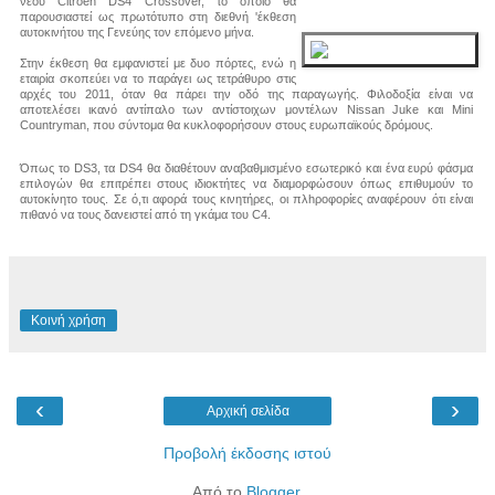
νέου Citroen DS4 Crossover, το οποίο θα
παρουσιαστεί ως πρωτότυπο στη διεθνή 'έκθεση
αυτοκινήτου της Γενεύης τον επόμενο μήνα.
Στην έκθεση θα εμφανιστεί με δυο πόρτες, ενώ η
εταιρία σκοπεύει να το παράγει ως τετράθυρο στις
αρχές του 2011, όταν θα πάρει την οδό της παραγωγής. Φιλοδοξία είναι να
αποτελέσει ικανό αντίπαλο των αντίστοιχων μοντέλων Nissan Juke και Mini
Countryman, που σύντομα θα κυκλοφορήσουν στους ευρωπαϊκούς δρόμους.
Όπως το DS3, τα DS4 θα διαθέτουν αναβαθμισμένο εσωτερικό και ένα ευρύ φάσμα
επιλογών θα επιτρέπει στους ιδιοκτήτες να διαμορφώσουν όπως επιθυμούν το
αυτοκίνητο τους. Σε ό,τι αφορά τους κινητήρες, οι πλhροφορίες αναφέρουν ότι είναι
πιθανό να τους δανειστεί από τη γκάμα του C4.
Κοινή χρήση
‹
›
Αρχική σελίδα
Προβολή έκδοσης ιστού
Από το
Blogger
.