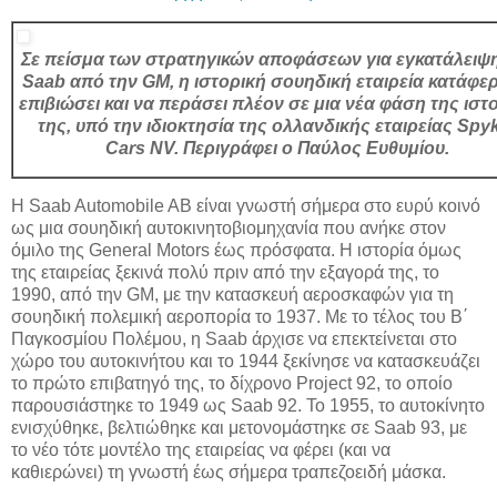
Σε πείσμα των στρατηγικών αποφάσεων για εγκατάλειψη
Saab από την GM, η ιστορική σουηδική εταιρεία κατάφε
επιβιώσει και να περάσει πλέον σε μια νέα φάση της ιστ
της, υπό την ιδιοκτησία της ολλανδικής εταιρείας Spy
Cars NV. Περιγράφει ο Παύλος Ευθυμίου.
Η Saab Automobile AB είναι γνωστή σήμερα στο ευρύ κοινό
ως μια σουηδική αυτοκινητοβιομηχανία που ανήκε στον
όμιλο της General Motors έως πρόσφατα. Η ιστορία όμως
της εταιρείας ξεκινά πολύ πριν από την εξαγορά της, το
1990, από την GM, με την κατασκευή αεροσκαφών για τη
σουηδική πολεμική αεροπορία το 1937. Με το τέλος του Β΄
Παγκοσμίου Πολέμου, η Saab άρχισε να επεκτείνεται στο
χώρο του αυτοκινήτου και το 1944 ξεκίνησε να κατασκευάζει
το πρώτο επιβατηγό της, το δίχρονο Project 92, το οποίο
παρουσιάστηκε το 1949 ως Saab 92. Το 1955, το αυτοκίνητο
ενισχύθηκε, βελτιώθηκε και μετονομάστηκε σε Saab 93, με
το νέο τότε μοντέλο της εταιρείας να φέρει (και να
καθιερώνει) τη γνωστή έως σήμερα τραπεζοειδή μάσκα.