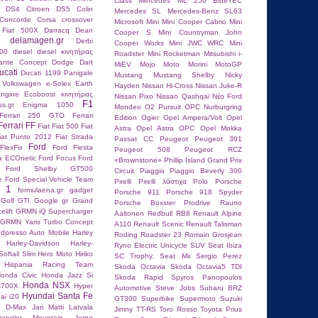
Class
Mercedes ML 250 BlueTEC
n DS4
Citroen DS5
Colin
Mercedes SL
Mercedes-Benz SL63
Concorde
Corsa
crossover
Microsoft
Mini
Mini Cooper Cabrio
Mini
 Fiat 500X
Darracq
Dean
Cooper S
Mini Countryman John
delamagen.gr
Derbi
Cooper Works
Mini JWC WRC
Mini
00
diesel
diesel κινητήρας
Roadster
Mini Rocketman
Mitsubishi i-
lante Concept
Dodge Dart
MiEV
Mojo
Moto Morini
MotoGP
ucati
Ducati 1199 Panigale
Mustang
Mustang Shelby
Nicky
 Volkswagen
e-Solex
Earth
Hayden
Nissan Hi-Cross
Nissan Juke-R
ngine
Ecoboost κινητήρας
Nissan Pixo
Nissan Qashqai
Nέο Ford
F1
ss.gr
Enigma 1050
Mondeo
O2 Pursuit
OPC Nurburgring
Ferrari 250 GTO
Ferrari
Edition
Ogier
Opel Ampera/Volt
Opel
Ferrari FF
Fiat
Fiat 500
Fiat
Astra
Opel Astra OPC
Opel Mokka
iat Punto 2012
Fiat Strada
Passat CC
Peugeot
Peugeot 301
Ford
FlexFix
Ford Fiesta
Peugeot 508
Peugeot RCZ
ta ECOnetic
Ford Focus
Ford
«Brownstone»
Phillip Island Grand Prix
Ford Shelby GT500
Circuit
Piaggio
Piaggio Beverly 300
e
Ford Special Vehicle Team
Pirelli
Pirelli λάστιχα
Polo
Porsche
a 1
formulaena.gr
gadget
Porsche 911
Porsche 918 Spyder
Golf GTI
Google
gr
Grand
Porsche Boxster
Prodrive
Rauno
elift
GRMN iQ Supercharger
Aaltonen
Redbull RB8
Renault Alpine
GRMN Yaris Turbo Concept
A110
Renault Scenic
Renault Talisman
dpresso Auto Mobile
Harley
Roding Roadster 23
Romain Grosjean
Harley-Davidson
Harley-
Ryno Electric Unicycle
SUV
Seat Ibiza
oftail Slim
Hero Moto
Hiriko
SC Trophy.
Seat Mii
Sergio Perez
Hispania Racing Team
Skoda Octavia
Skoda Octavia5 TDI
onda Civic
Honda Jazz Si
Skoda Rapid
Spyros Panopoulos
Honda NSX
C700X
Hyper
Autοmotive
Steve Jobs
Subaru BRZ
Hyundai Santa Fe
ai i20
GT300
Superbike
Supermoto
Suzuki
u D-Max
Jari Matti Latvala
Jimny
TT-RS
Toro Rosso
Toyota Prius
angler Mountain
Jorge