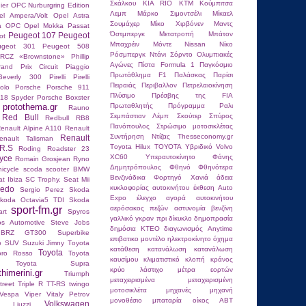
Σκάλκου
ΚΙΑ RIO
ΚΤΜ
Κούμπιτσα
ier
OPC Nurburgring Edition
Λεμπ
Μάρκο Σιμοντσέλι
Μίκαελ
el Ampera/Volt
Opel Astra
Σουμάχερ
Μίκο Χιρβόνεν
Μαντς
ra OPC
Opel Mokka
Passat
Όστμπεργκ
Μετατροπή
Μπάτον
Peugeot 107
Peugeot
ot
Μπαχρέιν
Μόντε
Νissan
Νίκο
ugeot 301
Peugeot 508
Ρόσμπεργκ
Ντάνι Σόρντο
Ολυμπιακές
RCZ «Brownstone»
Phillip
Αγώνες
Πίστα Formula 1
Παγκόσμιο
and Prix Circuit
Piaggio
Πρωτάθλημα F1
Παλάσκας
Παρίσι
Beverly 300
Pirelli
Pirelli
Πειραιάς
Περιβαλλον
Πετρελαιοκίνηση
olo
Porsche
Porsche 911
Πλύσιμο
Πρέσβης της FIA
18 Spyder
Porsche Boxster
protothema.gr
Πρωταθλητής
Πρόγραμμα
Ραλι
Rauno
Σεμπάστιαν Λέμπ
Σκούτερ
Σπύρος
Red Bull
Redbull RB8
Πανόπουλος
Στρώσιμο μοτοσικλέτας
enault Alpine A110
Renault
Συντήρηση Ντίζας
Τhesseconomy.gr
Renault
enault Talisman
Τoyota Hilux
ΤΟΥΟΤΑ
Υβριδικό Volvo
R.S
Roding Roadster 23
XC60
Υπεραυτοκίνητο
Φάνης
yce
Romain Grosjean
Ryno
Δημητρόπουλος
Φθηνό
Φθηνότερα
nicycle
scoda
scooter BMW
Βενζινάδικα
Φορτηγό
Χανιά
άδεια
t Ibiza SC Trophy.
Seat Mii
κυκλοφορίας αυτοκινήτου
έκθεση Auto
ledo
Sergio Perez
Skoda
Expo
έλεγχο
αγορά αυτοκινήτου
koda Octavia5 TDI
Skoda
sport-fm.gr
αερόσακος πεζών
αστυνομία
βενζίνη
rt
Spyros
γαλλικό γκραν πρι
δίκυκλο
δημοπρασία
os Autοmotive
Steve Jobs
δημόσια ΚΤΕΟ
διαγωνισμός Anytime
 BRZ GT300
Superbike
επιβατικο μοντέλο
ηλεκτροκίνητο όχημα
o
SUV
Suzuki Jimny
Tοyota
κατάθεση
κατανάλωση
κατανάλωση
Toyota
oro Rosso
Toyota
καυσίμου
κλιματιστικό
κλοπή
κράνος
Toyota Supra
κρύο
λάστιχο
μέτρα εορτών
thimerini.gr
Triumph
μεταχειρισμένα
μεταχειρισμένη
reet Triple R
TT-RS
twingo
μοτοσικλέτα
μηχανές
μηχανή
Vespa
Viper
Vitaly Petrov
μονοθέσιο
μπαταρία
οίκος ABT
Volkswagen
io Liuzzi