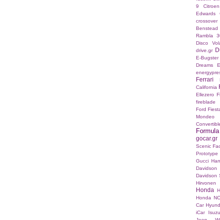
9
Citroe
Edwards
crossover
Benstead
Rambla 3
Disco Vo
D
drive.gr
E-Bugster
Dreams E
energypre
Ferrari
California
Ellezero
F
fireblade
Ford Fies
Mondeo
Convertibl
Formul
gocar.gr
Scenic Fac
Prototype
Gucci
Han
Davidson
Davidson S
Hirvonen
Honda
H
Honda N
Car
Hyund
iCar
Isuz
Jeep Wr