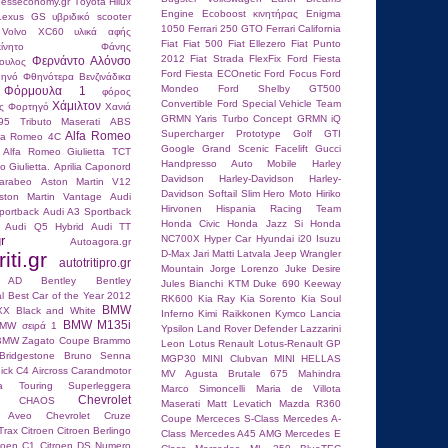
hesseconomy.gr
Τoyota Hilux
Engine
Ecoboost κινητήρας
Enigma
 Lexus GS
υβριδικό scooter
1050
Ferrari 250 GTO
Ferrari California
 Volvo XC60
υλικά αφής
Fiat
Fiat 500
Fiat Ellezero
Fiat Punto
ίνητο
Φάνης
2012
Fiat Strada
FlexFix
Ford Fiesta
Φερνάντο Αλόνσο
ουλος
Ford Fiesta ECOnetic
Ford Focus
Ford
ηνό
Φθηνότερα Βενζινάδικα
Mondeo
Ford Shelby GT500
Φόρμουλα 1
φόρος
Convertible
Ford Special Vehicle Team
Χάμιλτον
ς
Φορτηγό
Χανιά
GRMN Yaris Turbo Concept
GRMN iQ
95 Tributo Maserati
ABS
Supercharger Prototype
Golf GTI
Alfa Romeo
fa Romeo 4C
Google
Grand Scenic Facelift
Gucci
Alfa Romeo Giulietta TCT
Handpresso Auto Mobile
Harley
 Giulietta.
Aprilia Caponord
Davidson
Harley-Davidson
Harley-
carabeo
Aston Martin V12
Davidson Softail Slim
Hero Moto
Hiriko
ston Martin Vantage
Audi
Hirvonen
Hispania Racing Team
portback
Audi A3 Sportback
Honda Civic
Honda Jazz Si
Honda
Audi Q5 Hybrid
Audi TT
r
NC700X
Hyper Car
Hyundai i20
Isuzu
Autoagora.gr
iti.gr
D-Max
Jari Matti Latvala
Jeep Wrangler
autotritipro.gr
Mountain
Jorge Lorenzo
Juke Desire
n AD
Bentley
Bentley
Jules Bianchi
KTM Duke 690
Keeway
l
Best Car of the Year 2012
RK600
Kia Ray
Kia Sorento
Kia Soul
BMW
XX
Black and White
Inferno
Kimi Raikkοnen
Kymco
Lancia
BMW M135i
MW σειρά 1
Ypsilon
Land Rover Defender
Lazzarini
BMW Zagato Coupe
Brammo
Leon
Lotus Renault
Lotus-Renault GP
Bridgestone
Bruno Senna
MGP30
MINI Clubvan
MINI HELLAS
ick
C4 Aircross
Carandmotor
MV Agusta Brutale 675
Mahindra
ria Touring Superleggera
Marco Simoncelli
Maria de Villota
Chevrolet
CHAOS
Maserati
Matt Levatich
Mazda R360
t Aveo
Chevrolet Cruze
Coupe
Merceces S-Class
Mercedes A-
Trax
Citroen
Citroen Berlingo
Class
Mercedes A45 AMG
Mercedes E
troen C1
Citroen DS Numero