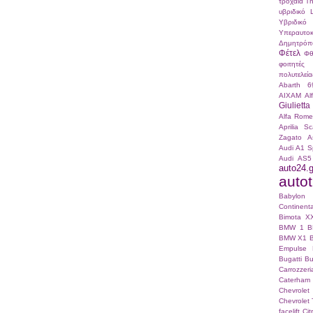
τροχαία
Τ
υβριδικό
Υβριδικό
Υπεραυτοκ
Δημητρόπ
Φέτελ
Φθ
φοιτητές
πολυτελεία
Abarth 6
AIXAM
Al
Giulietta
Alfa Romeo
Aprilia S
Zagato
A
Audi A1 S
Audi AS5
auto24.g
autotr
Babylo
Continenta
Bimota X
BMW 1
B
BMW X1
Empulse
Bugatti
Bu
Carrozze
Caterham
Chevrole
Chevrolet 
facelift
Ci