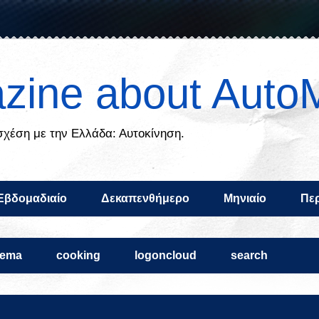
zine about Auto
 σχέση με την Ελλάδα: Αυτοκίνηση.
Εβδομαδιαίο
Δεκαπενθήμερο
Μηνιαίο
Περ
nema
cooking
logoncloud
search