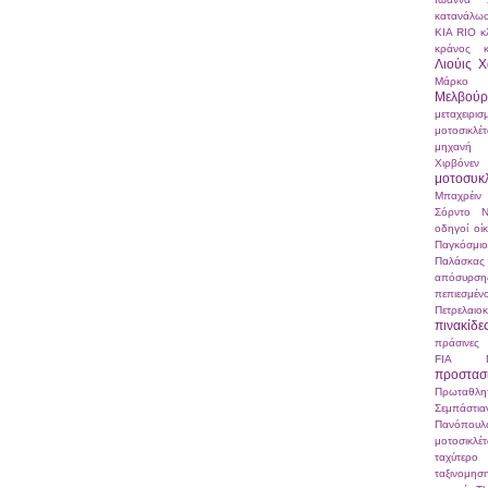
κατανάλω
ΚΙΑ RIO
κ
κράνος
Λιούις Χ
Μάρκο Σ
Μελβούρ
μεταχειρισ
μοτοσικλέ
μηχανή
Χιρβόνεν
μοτοσυκ
Μπαχρέιν
Σόρντο
Ν
οδηγοί
οί
Παγκόσμ
Παλάσκας
απόσυρση
πεπιεσμ
Πετρελαιο
πινακίδε
πράσινες 
FIA
προστα
Πρωταθλη
Σεμπάστι
Πανόπουλ
μοτοσικλέ
ταχύτερο
ταξινομησ