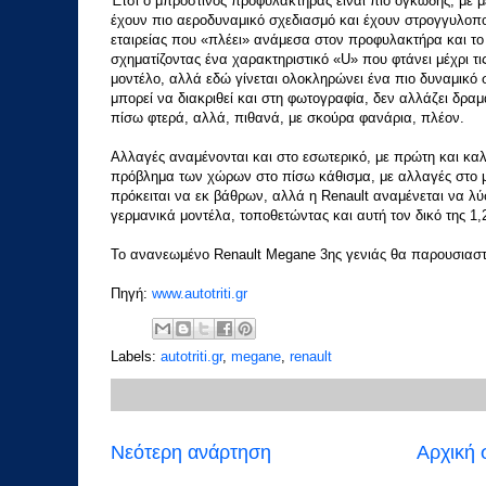
Έτσι ο μπροστινός προφυλακτήρας είναι πιο ογκώδης, με 
έχουν πιο αεροδυναμικό σχεδιασμό και έχουν στρογγυλοπο
εταιρείας που «πλέει» ανάμεσα στον προφυλακτήρα και το
σχηματίζοντας ένα χαρακτηριστικό «U» που φτάνει μέχρι τι
μοντέλο, αλλά εδώ γίνεται ολοκληρώνει ένα πιο δυναμικό σ
μπορεί να διακριθεί και στη φωτογραφία, δεν αλλάζει δρα
πίσω φτερά, αλλά, πιθανά, με σκούρα φανάρια, πλέον.
Αλλαγές αναμένονται και στο εσωτερικό, με πρώτη και καλ
πρόβλημα των χώρων στο πίσω κάθισμα, με αλλαγές στο με
πρόκειται να εκ βάθρων, αλλά η Renault αναμένεται να λύ
γερμανικά μοντέλα, τοποθετώντας και αυτή τον δικό της 1,
Το ανανεωμένο Renault Megane 3ης γενιάς θα παρουσιαστε
Πηγή:
www.autotriti.gr
Labels:
autotriti.gr
,
megane
,
renault
Νεότερη ανάρτηση
Αρχική 