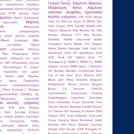
Γενεύη
Λιούις Χάμιλτον
Μάρτιος
ση
κατανάλωση καυσίμου
Μελβούρνη
Φέτελ
Χάμιλτον
λιματιστικό
κλοπή
Κούμπιτσα
ελαστικό
πινακίδες
προστασία
κρύο
ΚΤΜ
λάστιχο
Λεμπ
κλοπής οχήματος
150
2020
3θυρο
άμιλτον
Μαντς Όστμπεργκ
Audi A3
500 by Gucci
6 DRIVe
911
Μάρτιος
ιμοντσέλι
Club Coupe
ABS
AIXAM
Abarth 695
νη
Μετατροπή
Tributo Maserati
Alfa Romeo 4C
Alfa
μένα
μεταχειρισμένη
Romeo Giulietta TCT
Alfa Romeo
τα
μέτρα εορτών
μηχανές
Giulietta.
Aprilia Caponord
Aprilia
Μίκαελ Σουμάχερ
Μίκο
Scarabeo
Aston Martin V12 Zagato
μονοθέσιο
Μόντε
Aston Martin Vantage
Audi
Audi A1
λέτα
μπαταρία
Μπάτον
Sportback
Audi A3 Sportback
Audi
Νίκο Ρόσμπεργκ
Ντάνι
AS5
Audi Q5 Hybrid
Audi TT
issan
οδήγηση στο χιόνι
Autoagora.gr
BMW 1
BMW X1
BMW
κος ABT
Ολυμπιακές Αγώνες
Zagato Coupe
BMW σειρά 1
Babylon
ιο Πρωτάθλημα F1
πάγος
AD
Bentley
Bentley Continental
Best
παράταση στο μέτρο
Car of the Year 2012
Bimota XXX
ς
Παρίσι
πεζοί
Πειραιάς
Black and White
Brammo Empulse
ένος αέρας
Περιβαλλον
Bridgestone
Bruno Senna
Bugatti
κίνηση
πετρελαιοκινητήρας
Buick
C4 Aircross
CHAOS
ς
Πίστα Formula 1
Πλύσιμο
Carandmotor
Carrozzeria Touring
μοτοσυκλέτες
Πρέσβης της
Superleggera
Caterham
Chevrolet
Πρόγραμμα
προστασία
Aveo
Chevrolet Cruze
Chevrolet Trax
σία κλοπής οχήματος
Citroen
Citroen Berlingo facelift
Citroen
τής
Ραλι
ράλι Ντακάρ
C1
Citroen DS Numero 9
Citroen DS4
αν Λέμπ
Σκούτερ
Σπύρος
Citroen DS5
Colin Edwards
Concorde
ος
στέισον βάγκον
Στρώσιμο
Corsa
Darracq
Dean Benstead
Derbi
τας
Συντήρηση Ντίζας
Rambla 300
Disco Volante Concept
 ηλεκτρικό δίκυκλο
τέλος
Dodge Dart
Ducati 1199 Panigale
E-
ης
τετρακίνητα
ΤΟΥΟΤΑ
Bugster Volkswagen
Earth Dreams