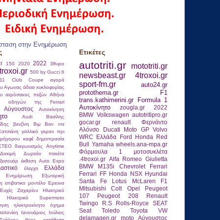
σταση στην Ενημέρωση
ς
Ετικέτες
autotriti.gr
gr
2022
150
2020
3θυρο
mototriti.gr
troxoi.gr
500 by Gucci
6
newsbeast.gr
4troxoi.gr
911 Club Coupe
αγορά
sport-fm.gr
auto24.gr
ου
Αγωνας
άδεια κυκλοφορίας
protothema.gr
F1
ου
αερόσακος πεζών
Αθήνα
trans.kathimerini.gr
Formula 1
ας οδηγών της Ferrari
Αυτοκίνητο
zougla.gr
2022
Αύγουστος
Αυτοκίνηση
BMW
Volkswagen
autotritipro.gr
ητο
Αudi
Βασίλης
gocar.gr
renault
Φερνάντο
ίδης
βενζίνη
Βιμ Βαν ντε
Αλόνσο
Ducati
Moto GP
Volvo
Κατσιάνη
γαλλικό γκραν πρι
WRC
Ελλάδα
Ford
Honda
Red
ρήγορου καφέ
δημοπρασία
Bull
Yamaha
wheels.ana-mpa.gr
ΚΤΕΟ
διαγωνισμός Anytime
Φόρμουλα 1
μοτοσυκλέτα
Δοκιμή
Δωρεάν πακέτα
.4troxoi.gr
Alfa Romeo Giulietta
ξεσουάρ
έκθεση Auto Expo
BMW M135i
Chevrolet
Ferrari
λαστικό
Ελλάδα
έλεγχο
Ferrari FF
Honda NSX
Hyundai
Ενημέρωση
Εξωτερική
Santa Fe
Lotus
McLaren F1
η
επιβατικο μοντέλο
Ερευνα
Mitsubishi Colt
Opel
Peugeot
Ευχές
Ζαχαρίου
Ηλεκτρικό
107
Peugeot 208
Renault
Ηλεκτρικό Supermoto
Twingo R.S
Rolls-Royce
SEAT
νηση
ηλεκτροκίνητο όχημα
Seat Toledo
Toyota
VW
αλονίκη
Ιανουάριος
Ιούλιος
delamagen.gr
moto
Αύγουστος
κάλκου
Ιbiza
κατάθεση