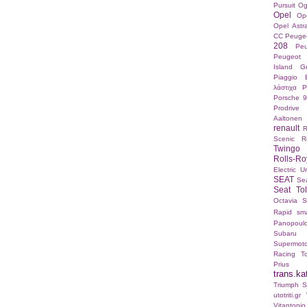
Pursuit
Og
Opel
Op
Opel Ast
CC
Peuge
208
Pe
Peugeot 
Island Gr
Piaggio 
λάστιχα
P
Porsche 9
Prodrive
Aaltonen
renault
R
Scenic
R
Twingo 
Rolls-Ro
Electric U
SEAT
Sea
Seat To
Octavia
S
Rapid
sma
Panopoul
Subaru
Supermot
Racing
T
Prius
trans.ka
Triumph St
utotriti.gr
Vitanton