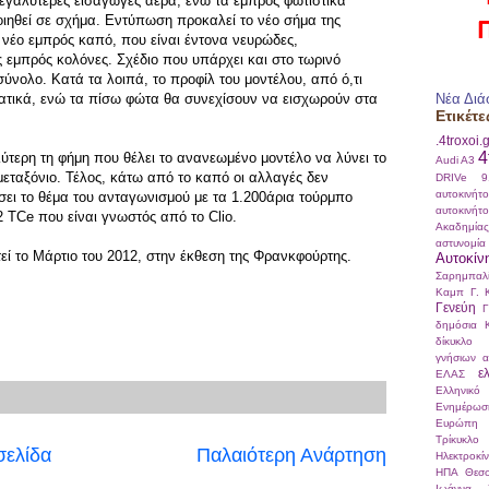
μεγαλύτερες εισαγωγές αέρα, ενώ τα εμπρός φωτιστικά
ιηθεί σε σχήμα. Εντύπωση προκαλεί το νέο σήμα της
 νέο εμπρός καπό, που είναι έντονα νευρώδες,
ς εμπρός κολόνες. Σχέδιο που υπάρχει και στο τωρινό
ύνολο. Κατά τα λοιπά, το προφίλ του μοντέλου, από ό,τι
ματικά, ενώ τα πίσω φώτα θα συνεχίσουν να εισχωρούν στα
Νέα Διά
Ετικέτε
.4troxoi.
4
ύτερη τη φήμη που θέλει το ανανεωμένο μοντέλο να λύνει το
Audi A3
ταξόνιο. Τέλος, κάτω από το καπό οι αλλαγές δεν
DRIVe
αυτοκινήτ
σει το θέμα του ανταγωνισμού με τα 1.200άρια τούρμπο
αυτοκινήτ
2 TCe που είναι γνωστός από το Clio.
Ακαδημί
αστυνομία
ί το Μάρτιο του 2012, στην έκθεση της Φρανκφούρτης.
Αυτοκίν
Σαρημπαλ
Καμπ
Γ. 
Γενεύη
Γ
δημόσια 
δίκυκλο
γνήσιων α
ε
ΕΛΑΣ
Ελληνικό
Ενημέρωσ
Ευρώπη
Τρίκυκλο
σελίδα
Παλαιότερη Ανάρτηση
Ηλεκτροκί
ΗΠΑ
Θεσσ
Ιωάννα Σ