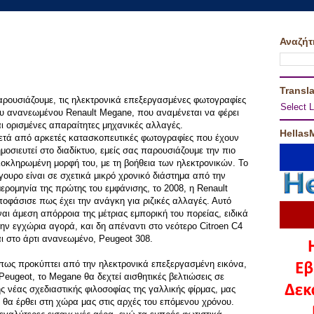
Αναζήτ
Transla
ρουσιάζουμε, τις ηλεκτρονικά επεξεργασμένες φωτογραφίες
Select 
υ ανανεωμένου Renault Megane, που αναμένεται να φέρει
ι ορισμένες απαραίτητες μηχανικές αλλαγές.
Hellas
ετά από αρκετές κατασκοπευτικές φωτογραφίες που έχουν
μοσιευτεί στο διαδίκτυο, εμείς σας παρουσιάζουμε την πιο
οκληρωμένη μορφή του, με τη βοήθεια των ηλεκτρονικών. Το
γουρο είναι σε σχετικά μικρό χρονικό διάστημα από την
ερομηνία της πρώτης του εμφάνισης, το 2008, η Renault
οφάσισε πως έχει την ανάγκη για ριζικές αλλαγές. Αυτό
ναι άμεση απόρροια της μέτριας εμπορική του πορείας, ειδικά
ην εγχώρια αγορά, και δη απέναντι στο νεότερο Citroen C4
ι στο άρτι ανανεωμένο, Peugeot 308.
πως προκύπτει από την ηλεκτρονικά επεξεργασμένη εικόνα,
Peugeot, το Megane θα δεχτεί αισθητικές βελτιώσεις σε
ς νέας σχεδιαστικής φιλοσοφίας της γαλλικής φίρμας, μας
 θα έρθει στη χώρα μας στις αρχές του επόμενου χρόνου.