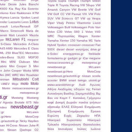
Toyota Supra
Triumph
Triumph Street
Juke Desire
Jules Bianchi
Triple R
Tοyota Racing
VW 5θυρο
VW
RK600
Kia Ray
Kia Sorento
Amarok Canyon
VW Beetle
VW Golf
nferno
Kimi Raikkοnen
KTM
VW Golf CC
VW Passat VIII
VW Polo
Kymco
Lancia Ypsilon
Land
SUV
VW Scirocco GT
VW up
Vespa
Lotus
ender
Lazzarini
Leon
Viper
Vitaly Petrov
Vitantonio Liuzzi
nault
Lotus-Renault GP
Volkswagen Bulli
Volkswagen Polo Van
Marco Simoncelli
Maria de
Volvo C30
Volvo S60 1
Volvo V40
erati
Matt Levatich
Mazda
WRC Πορτογαλίας
Wagon
Xenter
McLaren F1
upe
megane
Yamaha Xenter 150
Yamaha Μ1
Yaris
S-Class
Mercedes A-Class
Hybrid
Ypsilon
crossover
crossover Fiat
 A45 AMG
Mercedes E Class
500X
diesel
diesel κινητήρας
drive.gr
 ML 250 BlueTEC
Mercedes
e-Solex
energypress.gr
fireblade
edes-Benz SL63
MGP30
formulaena.gr
gadget
gr
iCar
megane
Mini
MINI Clubvan
Mini
motoaccessories.gr
motorpress.gr
abrio
Mini Cooper S
Mini
newsbeast.gr McLaren
an John Cooper Works
MINI
newsbeast.gr.Hero MotoCorp
Mini JWC WRC
Mini Roadster
newsbeast.gr/autotriti.gr
nissan
scoda
Mitsubishi Colt
ketman
scooter BMW
smart
twingo
utotriti.gr
moto
Moto
 i-MiEV
Mojo
www.caranddriver.gr
Αudi
Αγωνας
 Morini
motoaccessories.gr
Αθήνα
Ακαδημίας οδηγών της Ferrari
motorpress.gr
Αυτοκίνηση
Βασίλης Σαρημπαλίδης
Βιμ
ti.gr
Mustang
Mustang
Βαν ντε Καμπ
Γ. Κατσιάνη
Γρήγορου
V Agusta Brutale 675
Nέο
καφέ
Δοκιμή
Δωρεάν πακέτα γνήσιων
newsbeast.gr
αξεσουάρ
ΕΛΑΣ
Ελληνικό
Ενημέρωση
ndeo
Εξωτερική Ενημέρωση
Ερευνα
east.gr McLaren
Ευρώπη
Ευχές
Ζαχαρίου
ΗΠΑ
st.gr.Hero MotoCorp
Ηλεκτρικό Supermoto
Ηλεκτρικό
r/autotriti.gr
Nicky Hayden
Τρίκυκλο
Ηλεκτροκίνηση
Θεσσαλονίκη
ssan Hi-Cross
Nissan Juke-R
Ιbiza
Ιανουάριος
Ιούλιος
Ιωάννα
ixo
Nissan Qashqai
O2