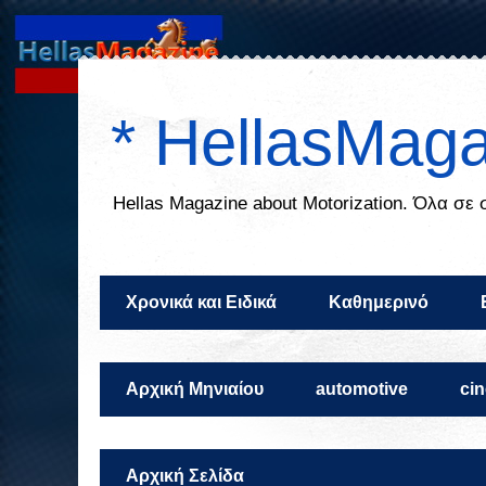
* HellasMaga
Ηellas Μagazine about Motorization. Όλα σε
Χρονικά και Ειδικά
Καθημερινό
Αρχική Μηνιαίου
automotive
ci
Αρχική Σελίδα