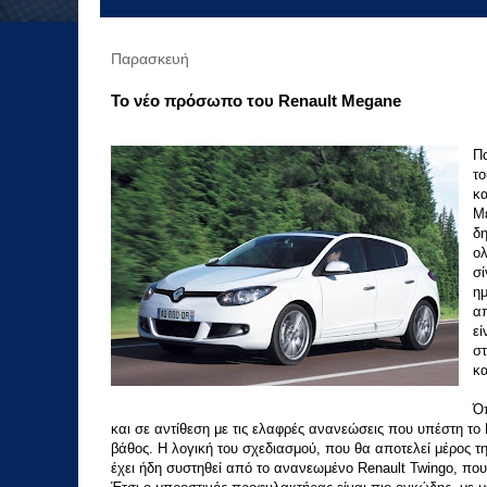
Παρασκευή
Το νέο πρόσωπο του Renault Megane
Πα
το
κα
Μ
δη
ολ
σί
ημ
απ
εί
στ
κα
Ό
και σε αντίθεση με τις ελαφρές ανανεώσεις που υπέστη το 
βάθος. Η λογική του σχεδιασμού, που θα αποτελεί μέρος τη
έχει ήδη συστηθεί από το ανανεωμένο Renault Twingo, που