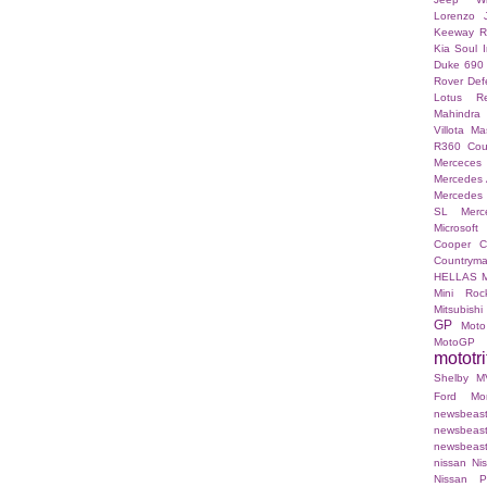
Lorenzo
Keeway 
Kia Soul I
Duke 690
Rover Def
Lotus Re
Mahindra
Villota
Mas
R360 Co
Merceces 
Mercedes
Mercedes
SL
Merc
Microsoft
Cooper C
Countrym
HELLAS
Mini Roc
Mitsubishi
GP
Moto
MotoGP
mototri
Shelby
M
Ford Mo
newsb
newsbea
newsbeast.g
nissan
Ni
Nissan P