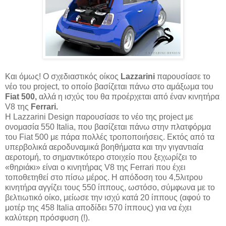
Και όμως! Ο σχεδιαστικός οίκος
Lazzarini
παρουσίασε το
νέο του project, το οποίο βασίζεται πάνω στο αμάξωμα του
Fiat 500,
αλλά η ισχύς του θα προέρχεται από έναν κινητήρα
V8 της
Ferrari.
H Lazzarini Design παρουσίασε το νέο της project με
ονομασία 550 Italia, που βασίζεται πάνω στην πλατφόρμα
του Fiat 500 με πάρα πολλές τροποποιήσεις. Εκτός από τα
υπερβολικά αεροδυναμικά βοηθήματα και την γιγαντιαία
αεροτομή, το σημαντικότερο στοιχείο που ξεχωρίζει το
«θηριάκι» είναι ο κινητήρας V8 της Ferrari που έχει
τοποθετηθεί στο πίσω μέρος. Η απόδοση του 4,5λιτρου
κινητήρα αγγίζει τους 550 ίππους, ωστόσο, σύμφωνα με το
βελτιωτικό οίκο, μείωσε την ισχύ κατά 20 ίππους (αφού το
μοτέρ της 458 Italia αποδίδει 570 ίππους) για να έχει
καλύτερη πρόσφυση (!).